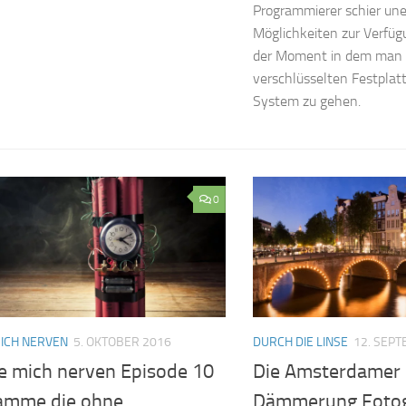
Programmierer schier une
Möglichkeiten zur Verfü
der Moment in dem man v
verschlüsselten Festplat
System zu gehen.
0
MICH NERVEN
5. OKTOBER 2016
DURCH DIE LINSE
12. SEP
ie mich nerven Episode 10
Die Amsterdamer 
amme die ohne
Dämmerung Fotog