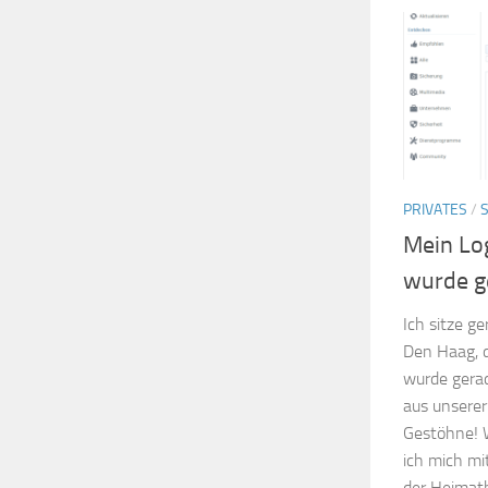
PRIVATES
/
Mein Lo
wurde g
Ich sitze 
Den Haag, d
wurde gera
aus unsere
Gestöhne! W
ich mich m
der Heimat