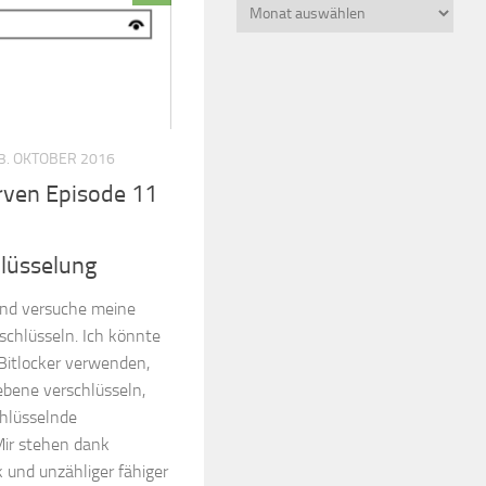
Beitragsarchiv
3. OKTOBER 2016
rven Episode 11
lüsselung
und versuche meine
schlüsseln. Ich könnte
 Bitlocker verwenden,
ebene verschlüsseln,
chlüsselnde
ir stehen dank
 und unzähliger fähiger