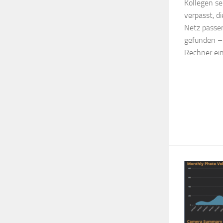
Kollegen s
verpasst, d
Netz passen
gefunden – 
Rechner ein.