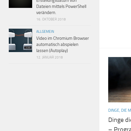
Erstellungsdatum von
Dateien mittels PowerShell
verändern.
16. OKTOBER 2018
ALLGEMEIN
Video im Chromium Browser
automatisch abspielen
lassen (Autoplay)
12. JANUAR 2018
DINGE, DIE 
Dinge d
– Progr