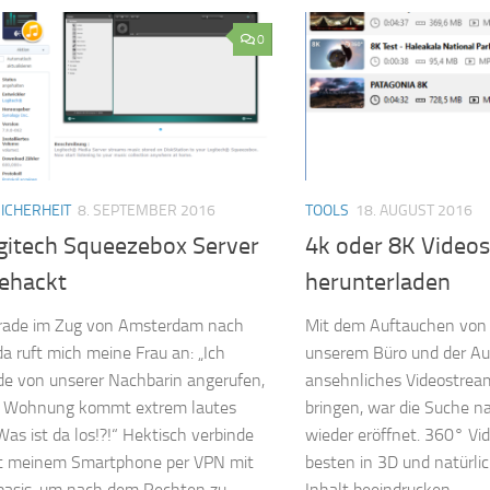
0
SICHERHEIT
8. SEPTEMBER 2016
TOOLS
18. AUGUST 2016
gitech Squeezebox Server
4k oder 8K Video
ehackt
herunterladen
gerade im Zug von Amsterdam nach
Mit dem Auftauchen von 
a ruft mich meine Frau an: „Ich
unserem Büro und der Au
de von unserer Nachbarin angerufen,
ansehnliches Videostrea
r Wohnung kommt extrem lautes
bringen, war die Suche n
as ist da los!?!“ Hektisch verbinde
wieder eröffnet. 360° Vid
it meinem Smartphone per VPN mit
besten in 3D und natürli
basis, um nach dem Rechten zu
Inhalt beeindrucken.