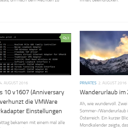
3
4. AUGUST 2016
PRIVATES
2. AUGUST 2016
 10 v1607 (Anniversary
Wanderurlaub im Z
) verhunzt die VMWare
Ah, wie wundervoll. Zwe
kadapter Einstellungen
Sommer-/Wanderurlaub im 
Österreich. Ein kurzer Bli
ittag bekamen mit einem mal alle
Mondkalender zeigte, das