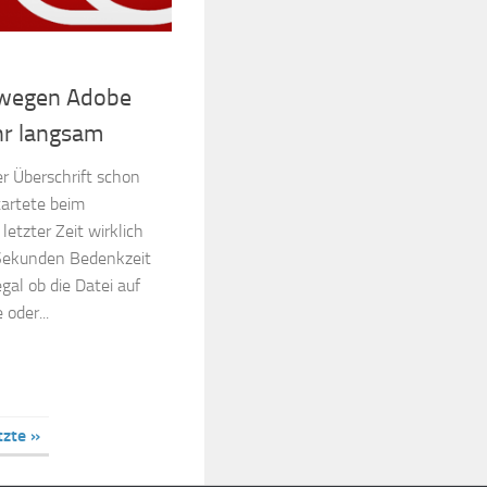
t wegen Adobe
hr langsam
er Überschrift schon
tartete beim
 letzter Zeit wirklich
Sekunden Bedenkzeit
gal ob die Datei auf
oder...
tzte »