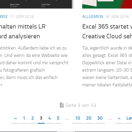
INSE
17. JUNI 2016
ALLGEMEIN
16. JUNI 2016
alten mittels LR
Excel 365 starte
rd analysieren
Creative Cloud se
atistiken. Außerdem liebe ich es zu
Tja, eigentlich wurde in d
en. Und wenn da eine Webseite wie
alles gesagt. Excel 365 s
rd daher kommt und mir verspricht
Doppelklick einer Datei in
u fotografieren grafisch
extrem langsam. 20-30 
en, dann muss ich das einfach
waren keine Seltenheit, e
n.
meiner lokalen Festplatte 
Seite 3 von 33
«
1
2
3
4
5
...
10
20
30
...
»
Le