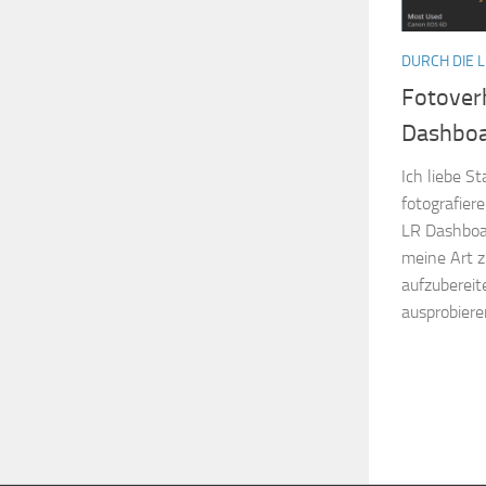
DURCH DIE L
Fotoverh
Dashboa
Ich liebe St
fotografier
LR Dashboa
meine Art z
aufzubereit
ausprobiere