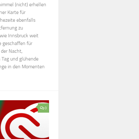
mmel (nicht) erhellen
iner Karte für
hezeite ebenfalls
tfernung zu
wie Innsbruck weit
e geschaffen für
 der Nacht,
Tag und glühende
nge in den Momenten
0