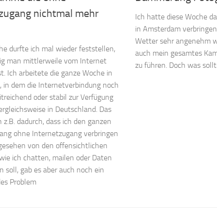
tzugang nichtmal mehr
Ich hatte diese Woche da
in Amsterdam verbringen 
Wetter sehr angenehm wa
e durfte ich mal wieder feststellen,
auch mein gesamtes Kame
ig man mittlerweile vom Internet
zu führen. Doch was sollt
t. Ich arbeitete die ganze Woche in
 in dem die Internetverbindung noch
itreichend oder stabil zur Verfügung
ergleichsweise in Deutschland. Das
h z.B. dadurch, dass ich den ganzen
lang ohne Internetzugang verbringen
gesehen von den offensichtlichen
ie ich chatten, mailen oder Daten
en soll, gab es aber auch noch ein
des Problem