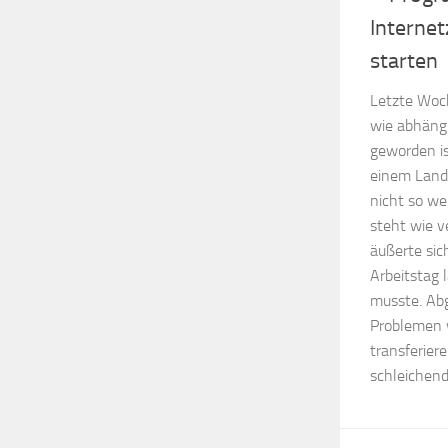
Interne
starten
Letzte Woch
wie abhäng
geworden is
einem Land,
nicht so we
steht wie v
äußerte sic
Arbeitstag 
musste. Ab
Problemen w
transferier
schleichen