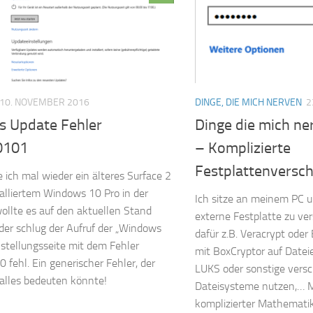
10. NOVEMBER 2016
DINGE, DIE MICH NERVEN
2
 Update Fehler
Dinge die mich ne
0101
– Komplizierte
Festplattenversch
 ich mal wieder ein älteres Surface 2
talliertem Windows 10 Pro in der
Ich sitze an meinem PC 
llte es auf den aktuellen Stand
externe Festplatte zu ver
ider schlug der Aufruf der „Windows
dafür z.B. Veracrypt oder
stellungsseite mit dem Fehler
mit BoxCryptor auf Datei
fehl. Ein generischer Fehler, der
LUKS oder sonstige vers
alles bedeuten könnte!
Dateisysteme nutzen,… M
komplizierter Mathematik