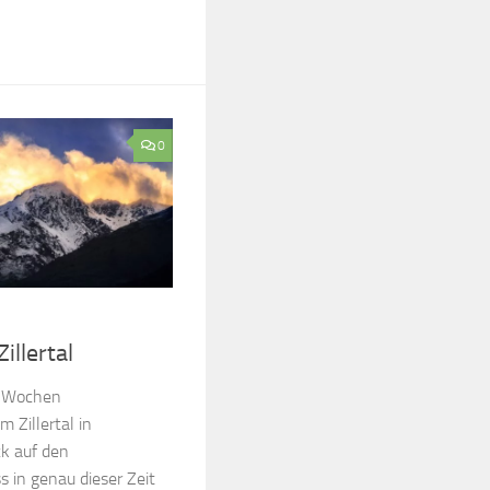
0
illertal
i Wochen
Zillertal in
ck auf den
s in genau dieser Zeit