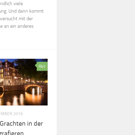
ndlich viele
gung. Und dann kommt
ersucht mit der
te an ein anderes
0
TEMBER 2016
Grachten in der
rafieren