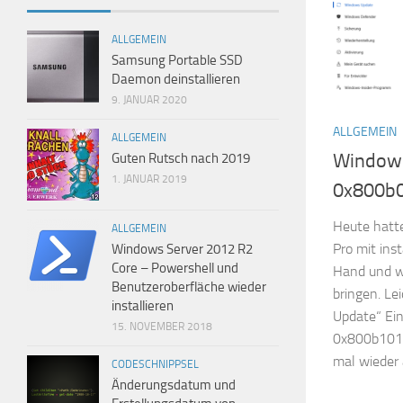
ALLGEMEIN
Samsung Portable SSD
Daemon deinstallieren
9. JANUAR 2020
ALLGEMEIN
ALLGEMEIN
Windows
Guten Rutsch nach 2019
1. JANUAR 2019
0x800b
Heute hatte
ALLGEMEIN
Pro mit ins
Windows Server 2012 R2
Core – Powershell und
Hand und wo
Benutzeroberfläche wieder
bringen. Le
installieren
Update“ Ein
15. NOVEMBER 2018
0x800b1010 
mal wieder 
CODESCHNIPPSEL
Änderungsdatum und