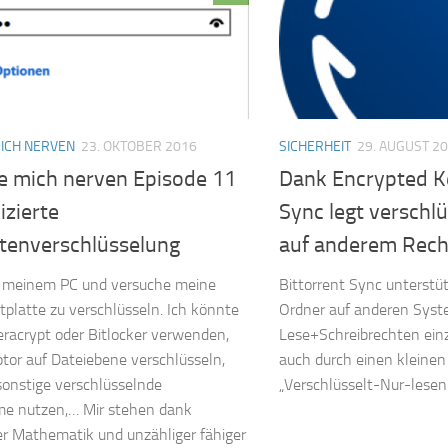
MICH NERVEN
23. OKTOBER 2016
SICHERHEIT
29. AUGUST 2
ie mich nerven Episode 11
Dank Encrypted Ke
izierte
Sync legt verschl
ttenverschlüsselung
auf anderem Rech
an meinem PC und versuche meine
Bittorrent Sync unterstüt
tplatte zu verschlüsseln. Ich könnte
Ordner auf anderen Syst
Veracrypt oder Bitlocker verwenden,
Lese+Schreibrechten ei
tor auf Dateiebene verschlüsseln,
auch durch einen kleinen
onstige verschlüsselnde
„Verschlüsselt-Nur-lesen
me nutzen,… Mir stehen dank
er Mathematik und unzähliger fähiger