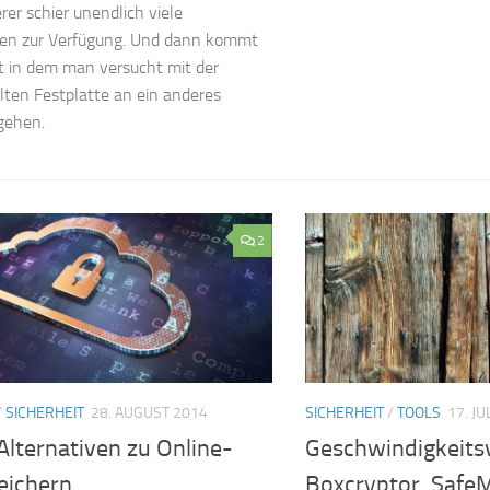
er schier unendlich viele
ten zur Verfügung. Und dann kommt
 in dem man versucht mit der
lten Festplatte an ein anderes
gehen.
2
/
SICHERHEIT
28. AUGUST 2014
SICHERHEIT
/
TOOLS
17. JU
Alternativen zu Online-
Geschwindigkeitsv
eichern
Boxcryptor, SafeM