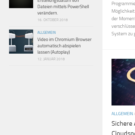
Erstellungsdatum von
Programmier
Dateien mittels PowerShell
Möglichkei
verändern.
der Moment
16. OKTOBER 2018
verschlüsse
ALLGEMEIN
System zu 
Video im Chromium Browser
automatisch abspielen
lassen (Autoplay)
12. JANUAR 2018
ALLGEMEIN
Sichere 
Cloudsp