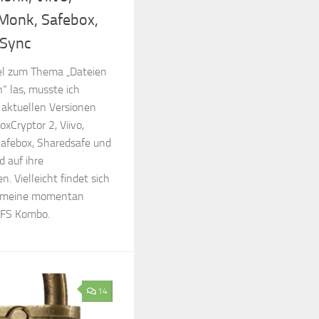
Monk, Safebox,
tSync
el zum Thema „Dateien
n“ las, musste ich
 aktuellen Versionen
oxCryptor 2, Viivo,
Safebox, Sharedsafe und
d auf ihre
. Vielleicht findet sich
ür meine momentan
cFS Kombo.
14