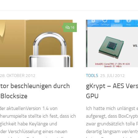
16
28. OKTOBER 2012
TOOLS
25. JULI 2012
tor beschleunigen durch
gKrypt – AES Vers
 Blocksize
GPU
 der aktuellenVersion 1.4 von
Ich hatte mich unlängst 
erumspielte stellte ich fest, dass ich
aufgeregt, dass BoxCrypt
glichkeit habe Keylänge und
zwar grundsätzlich tolle
der Verschlüsselung eines neuen
derartig langsam ver/ent