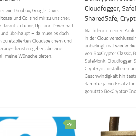
Cloudfogger, Safe
er wie Dropbox, Google Drive,
SharedSafe, Cryp
itcasa und Co. sind mir zu unsicher,
r darauf zu teuer, Up- und Download
Nachdem ich einen Artik
 und überhaupt – da muss es doch
in der Cloud verschlüssel
n zu etablierten Cloudspeichern und
unbedingt mal wieder die
erungsdiensten geben, die eine
von BoxCryptor Classic, B
all meine Wünsche bieten.
SafeMonk, Cloudfogger, 
CryptSync installieren un
Geschwindigkeit hin testen
darunter ja ein Ersatz f
genutzte BoxCryptor/En
0