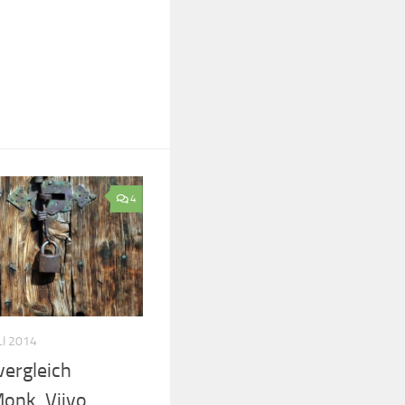
4
LI 2014
ergleich
onk, Viivo,