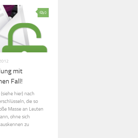
0
2012
lung mit
en Fall!
 (siehe hier) nach
rschlüsseln, die so
große Masse an Leuten
ann, ohne sich
e auskennen zu