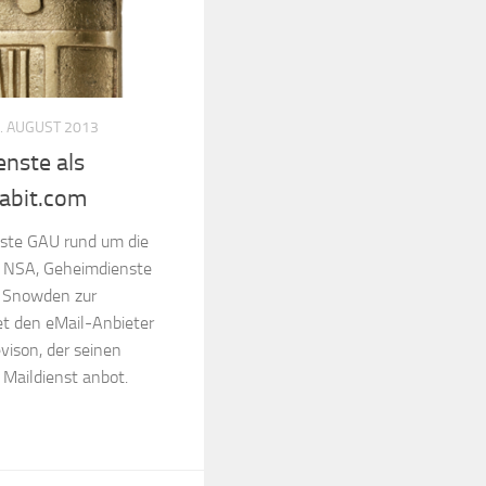
. AUGUST 2013
enste als
vabit.com
este GAU rund um die
 NSA, Geheimdienste
e Snowden zur
et den eMail-Anbieter
vison, der seinen
Maildienst anbot.