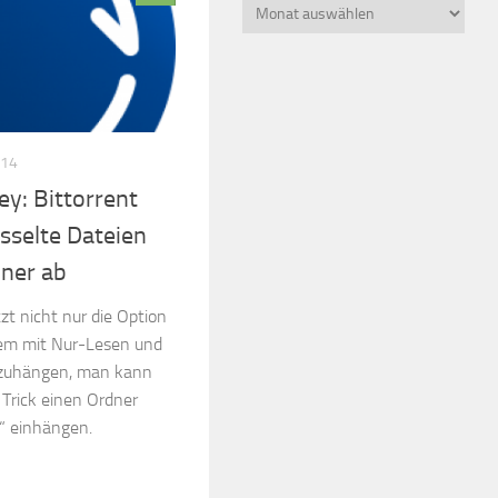
Beitragsarchiv
014
y: Bittorrent
üsselte Dateien
ner ab
zt nicht nur die Option
em mit Nur-Lesen und
nzuhängen, man kann
 Trick einen Ordner
“ einhängen.