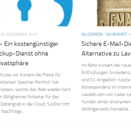
29. DEZEMBER 2013
ALLGEMEIN
/
SICHERHEIT
9
– Ein kostengünstiger
Sichere E-Mail-Di
ckup-Dienst ohne
Alternative zu La
ivatsphäre
Im Netz kursiert der neu
Enthüllungen Snowdens,
casa vor Kurzem die Preise für
und Co. Angeblich nutzt
mitierten Speicher förmlich hat
Korrespondenz im Intern
 lassen, suchte das Web wieder nach
Lavabit.com von Ladar Le
 Billigheimer Anbieter für das
Kunden einen anonymen 
 Datengrab in der Cloud. SurDoc tritt
(Wohlgemerkt handelte...
 Nachfolge...