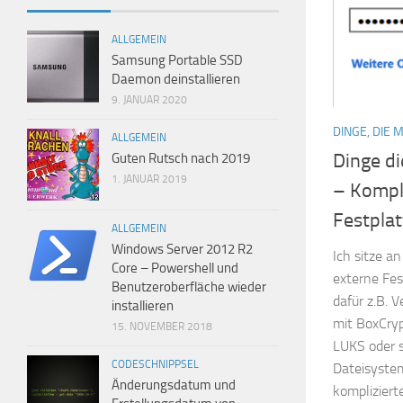
ALLGEMEIN
Samsung Portable SSD
Daemon deinstallieren
9. JANUAR 2020
DINGE, DIE 
ALLGEMEIN
Dinge d
Guten Rutsch nach 2019
1. JANUAR 2019
– Kompl
Festpla
ALLGEMEIN
Windows Server 2012 R2
Ich sitze 
Core – Powershell und
externe Fes
Benutzeroberfläche wieder
dafür z.B. 
installieren
mit BoxCryp
15. NOVEMBER 2018
LUKS oder s
CODESCHNIPPSEL
Dateisyste
Änderungsdatum und
kompliziert