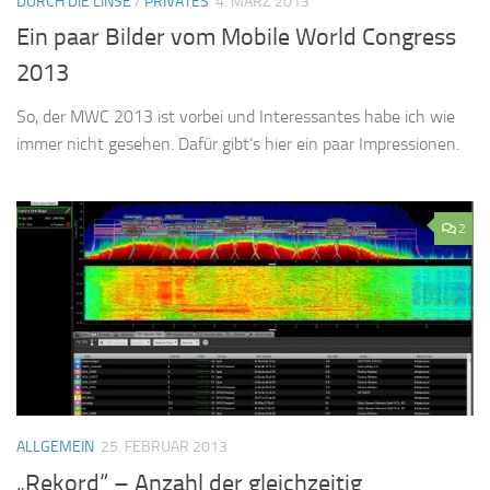
DURCH DIE LINSE
/
PRIVATES
4. MÄRZ 2013
Ein paar Bilder vom Mobile World Congress
2013
So, der MWC 2013 ist vorbei und Interessantes habe ich wie
immer nicht gesehen. Dafür gibt’s hier ein paar Impressionen.
2
ALLGEMEIN
25. FEBRUAR 2013
„Rekord“ – Anzahl der gleichzeitig