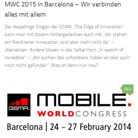
MWC 2015 in Barcelona – Wir verbinden
alles mit allem
Der diesjährige Slogan der GSMA „The Edge of Innovation“
kann man mit bösem Hintergedanken auch mit „Wir stehen
am Rand einer Innovation, sind aber noch nicht da“ –
übersetzen. Andere blasen in das Selbe Horn „In search of
incredible“ – „Wir suchen das unfassbare, haben es aber auch
noch nicht gefunden“. Was ist denn nun neu?
0