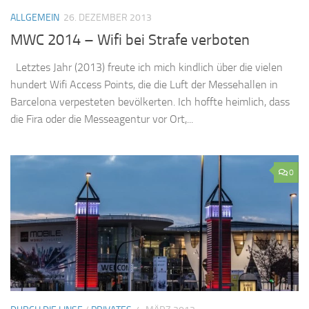
ALLGEMEIN
26. DEZEMBER 2013
MWC 2014 – Wifi bei Strafe verboten
Letztes Jahr (2013) freute ich mich kindlich über die vielen
hundert Wifi Access Points, die die Luft der Messehallen in
Barcelona verpesteten bevölkerten. Ich hoffte heimlich, dass
die Fira oder die Messeagentur vor Ort,...
0