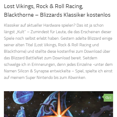
Lost Vikings, Rock & Roll Racing,
Blackthorne – Blizzards Klassiker kostenlos
Klassiker auf aktueller Hardware spielen? Das ist ja schon
längst „Kult“ – Zumindest für Leute, die das Erscheinen dieser
Spiele noch selbst erlebt haben. Gestern adelte Blizzard einige
seiner alten Titel (Lost Vikings, Rock & Roll Racing und
Blackthorne) und stellte diese kostenfrei zum Download über
das Blizzard BattleNet zum Download bereit. Seitdem
schwelge ich in Erinnerungen, denn jedes Einzelne -unter dem
Namen Silicon & Synapse entwickelte – Spiel, spielte ich einst
auf meinem Super Nintendo bis zum Abwinken.
0