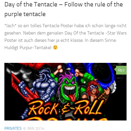
Day of the Tentacle – Follow the rule of the
purple tentacle
*lach* so ein tolles Tentacle Poster habe ich schon lange nicht
gesehen. Neben dem genialen Day Of the Tentacle -Star Wars
Poster ist auch dieses hier ja echt klasse. In diesem Sinne:
Huldigt Purpur-Tentakel
0
PRIVATES
6. MAI 2014