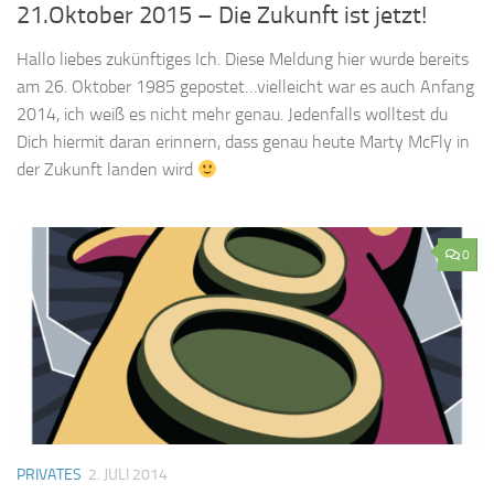
21.Oktober 2015 – Die Zukunft ist jetzt!
Hallo liebes zukünftiges Ich. Diese Meldung hier wurde bereits
am 26. Oktober 1985 gepostet…vielleicht war es auch Anfang
2014, ich weiß es nicht mehr genau. Jedenfalls wolltest du
Dich hiermit daran erinnern, dass genau heute Marty McFly in
der Zukunft landen wird
0
PRIVATES
2. JULI 2014