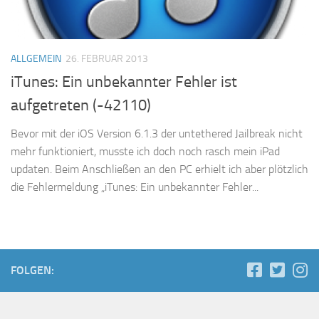
ALLGEMEIN
26. FEBRUAR 2013
iTunes: Ein unbekannter Fehler ist
aufgetreten (-42110)
Bevor mit der iOS Version 6.1.3 der untethered Jailbreak nicht
mehr funktioniert, musste ich doch noch rasch mein iPad
updaten. Beim Anschließen an den PC erhielt ich aber plötzlich
die Fehlermeldung „iTunes: Ein unbekannter Fehler...
FOLGEN: