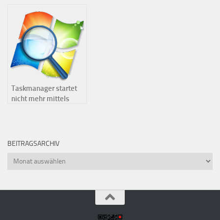
EF 70-200mm 1:2,8L IS
nehme ich nur mit in
II USM
den Urlaub…
Taskmanager startet
nicht mehr mittels
STRG-SHIFT-ESC
BEITRAGSARCHIV
Beitragsarchiv