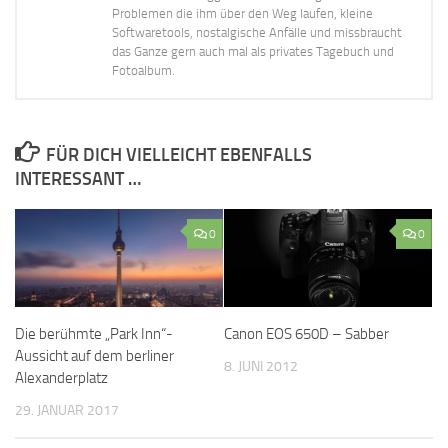
Problemen die ihm über den Weg laufen, kleine
Softwaretools, nostalgische Anfälle und missbraucht
das Ganze gern auch mal als privates Tagebuch und
Fotoalbum.
FÜR DICH VIELLEICHT EBENFALLS
INTERESSANT …
0
0
Die berühmte „Park Inn“-
Canon EOS 650D – Sabber
Aussicht auf dem berliner
8. JUNI 2012
Alexanderplatz
29. JANUAR 2017