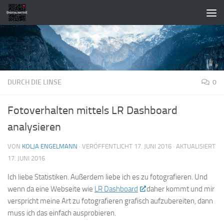
Zum Inhalt springen
DURCH DIE LINSE
0
Fotoverhalten mittels LR Dashboard
analysieren
VON
KOLJA ENGELMANN
· VERÖFFENTLICHT
17. JUNI 2016
· AKTUALISIERT
17. JUNI 2016
Ich liebe Statistiken. Außerdem liebe ich es zu fotografieren. Und
wenn da eine Webseite wie
LR Dashboard
daher kommt und mir
verspricht meine Art zu fotografieren grafisch aufzubereiten, dann
muss ich das einfach ausprobieren.