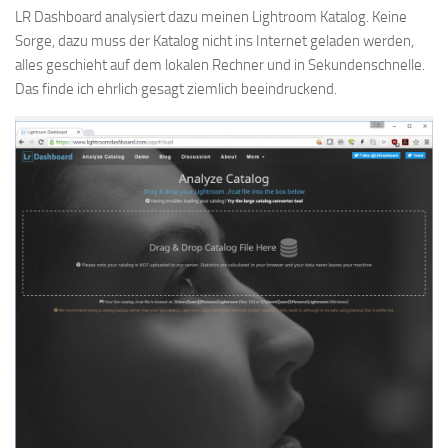
LR Dashboard analysiert dazu meinen Lightroom Katalog. Keine
Sorge, dazu muss der Katalog nicht ins Internet geladen werden,
alles geschieht auf dem lokalen Rechner und in Sekundenschnelle.
Das finde ich ehrlich gesagt ziemlich beeindruckend.