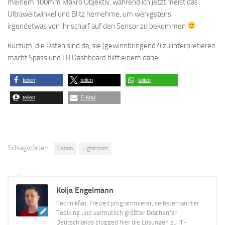
meinem 100mm Makro Objektiv, während ich jetzt meist das
Ultraweitwinkel und Blitz hernehme, um wenigstens
irgendetwas von ihr scharf auf den Sensor zu bekommen
Kurzum, die Daten sind da, sie (gewinnbringend?) zu interpretieren
macht Spass und LR Dashboard hilft einem dabei.
teilen
teilen
teilen
teilen
E-Mail
Schlagwörter:
Canon
Lightroom
Kolja Engelmann
Technikfan, Freizeitprogrammierer, selbsternannter
Toolking und vermutlich größter Drachenfan
Deutschlands blogged hier die Lösungen zu IT-