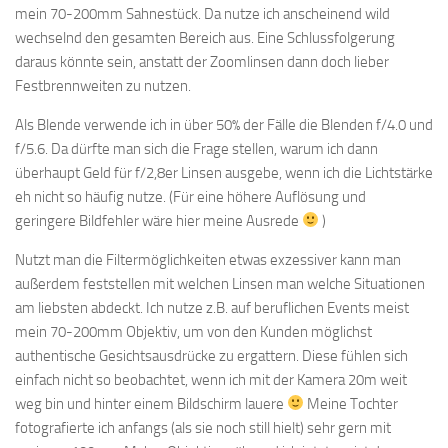
mein 70-200mm Sahnestück. Da nutze ich anscheinend wild
wechselnd den gesamten Bereich aus. Eine Schlussfolgerung
daraus könnte sein, anstatt der Zoomlinsen dann doch lieber
Festbrennweiten zu nutzen.
Als Blende verwende ich in über 50% der Fälle die Blenden f/4.0 und
f/5.6. Da dürfte man sich die Frage stellen, warum ich dann
überhaupt Geld für f/2,8er Linsen ausgebe, wenn ich die Lichtstärke
eh nicht so häufig nutze. (Für eine höhere Auflösung und
geringere Bildfehler wäre hier meine Ausrede
)
Nutzt man die Filtermöglichkeiten etwas exzessiver kann man
außerdem feststellen mit welchen Linsen man welche Situationen
am liebsten abdeckt. Ich nutze z.B. auf beruflichen Events meist
mein 70-200mm Objektiv, um von den Kunden möglichst
authentische Gesichtsausdrücke zu ergattern. Diese fühlen sich
einfach nicht so beobachtet, wenn ich mit der Kamera 20m weit
weg bin und hinter einem Bildschirm lauere
Meine Tochter
fotografierte ich anfangs (als sie noch still hielt) sehr gern mit