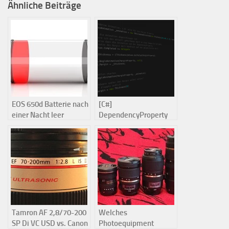
Ähnliche Beiträge
EOS 650d Batterie nach
[C#]
einer Nacht leer
DependencyProperty
nach einer Animation
wieder händisch
ändern
Tamron AF 2,8/70-200
Welches
SP Di VC USD vs. Canon
Photoequipment