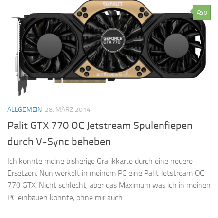
0
ALLGEMEIN
28. MÄRZ 2014
Palit GTX 770 OC Jetstream Spulenfiepen
durch V-Sync beheben
Ich konnte meine bisherige Grafikkarte durch eine neuere
Ersetzen. Nun werkelt in meinem PC eine Palit Jetstream OC
770 GTX. Nicht schlecht, aber das Maximum was ich in meinen
PC einbauen konnte, ohne mir auch...