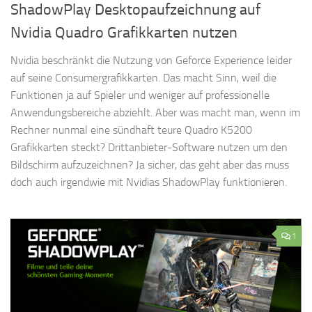
ShadowPlay Desktopaufzeichnung auf
Nvidia Quadro Grafikkarten nutzen
Nvidia beschränkt die Nutzung von Geforce Experience leider
auf seine Consumergrafikkarten. Das macht Sinn, weil die
Funktionen ja auf Spieler und weniger auf professionelle
Anwendungsbereiche abziehlt. Aber was macht man, wenn im
Rechner nunmal eine sündhaft teure Quadro K5200
Grafikkarten steckt? Drittanbieter-Software nutzen um den
Bildschirm aufzuzeichnen? Ja sicher, das geht aber das muss
doch auch irgendwie mit Nvidias ShadowPlay funktionieren.
1