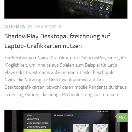
ALLGEMEIN
19. FEBRUAR 2016
ShadowPlay Desktopaufzeichnung auf
Laptop-Grafikkarten nutzen
Für Besitzer von Nvidia Grafikkarten ist ShadowPlay eine gute
Möglichkeit, um Inhalte aus Spielen zum Beispiel für Let’s
Plays oder Livestreams aufzunehmen. Leider beschränkt
Nvidia die Nutzung für Desktopaufnahmen auf ihre
Desktopgrafikkarten, obwohl deren mobile Pendants durchaus
in der Lage wären, die nötige Rechenleistung zu stemmen.
2