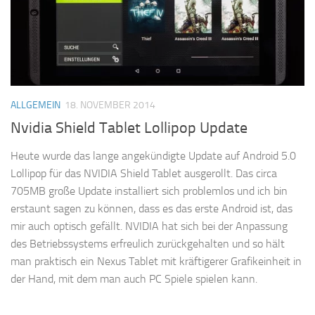
ALLGEMEIN
18. NOVEMBER 2014
Nvidia Shield Tablet Lollipop Update
Heute wurde das lange angekündigte Update auf Android 5.0
Lollipop für das NVIDIA Shield Tablet ausgerollt. Das circa
705MB große Update installiert sich problemlos und ich bin
erstaunt sagen zu können, dass es das erste Android ist, das
mir auch optisch gefällt. NVIDIA hat sich bei der Anpassung
des Betriebssystems erfreulich zurückgehalten und so hält
man praktisch ein Nexus Tablet mit kräftigerer Grafikeinheit in
der Hand, mit dem man auch PC Spiele spielen kann.