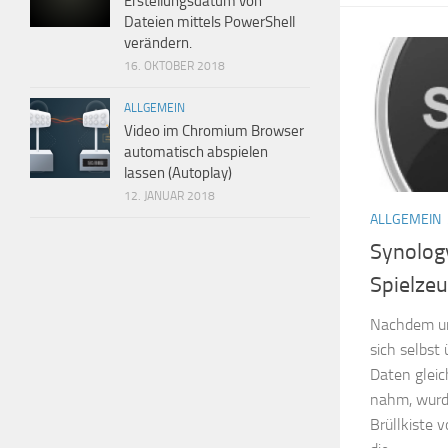
Erstellungsdatum von
Dateien mittels PowerShell
verändern.
16. OKTOBER 2018
ALLGEMEIN
Video im Chromium Browser
automatisch abspielen
lassen (Autoplay)
12. JANUAR 2018
ALLGEMEIN
Synolog
Spielzeu
Nachdem un
sich selbst
Daten gleic
nahm, wurde
Brüllkiste