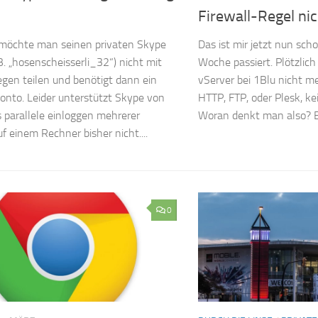
Firewall-Regel nic
öchte man seinen privaten Skype
Das ist mir jetzt nun sch
B. „hosenscheisserli_32“) nicht mit
Woche passiert. Plötzlich
egen teilen und benötigt dann ein
vServer bei 1Blu nicht me
onto. Leider unterstützt Skype von
HTTP, FTP, oder Plesk, ke
s parallele einloggen mehrerer
Woran denkt man also? E
f einem Rechner bisher nicht....
0