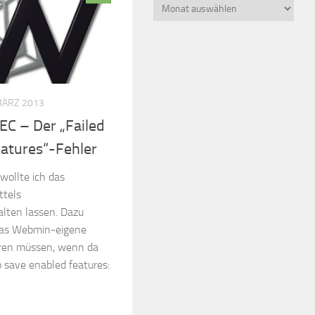
Beitragsarchiv
MÄRZ 2013
EC – Der „Failed
eatures“-Fehler
wollte ich das
ttels
lten lassen. Dazu
 das Webmin-eigene
eren müssen, wenn da
o save enabled features: