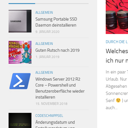
ALLGEMEIN
Samsung Portable SSD
Daemon deinstallieren
9. JANUAR 2020
DURCH DIE L
ALLGEMEIN
Welches
Guten Rutsch nach 2019
1. JANUAR 2019
ich nur 
In ein paar
ALLGEMEIN
Urlaub. Nu
Windows Server 2012 R2
Core – Powershell und
Abgesehen 
Benutzeroberfläche wieder
Sonnencrem
installieren
Senf
) u
15. NOVEMBER 2018
auch...
CODESCHNIPPSEL
Änderungsdatum und