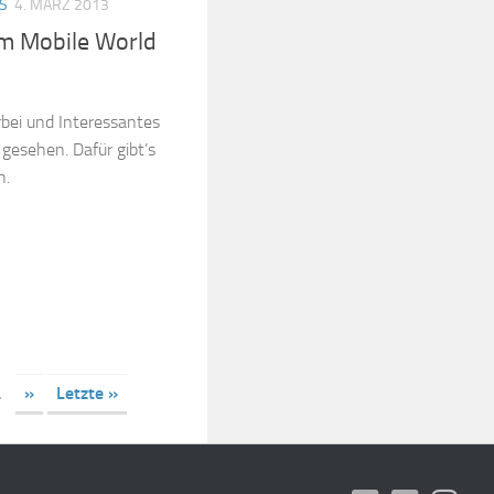
S
4. MÄRZ 2013
om Mobile World
bei und Interessantes
gesehen. Dafür gibt’s
n.
.
»
Letzte »