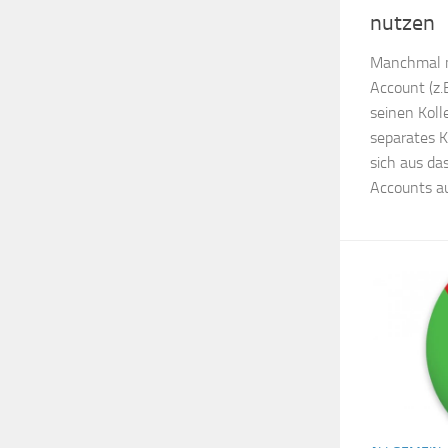
nutzen
Manchmal m
Account (z.
seinen Koll
separates K
sich aus da
Accounts au