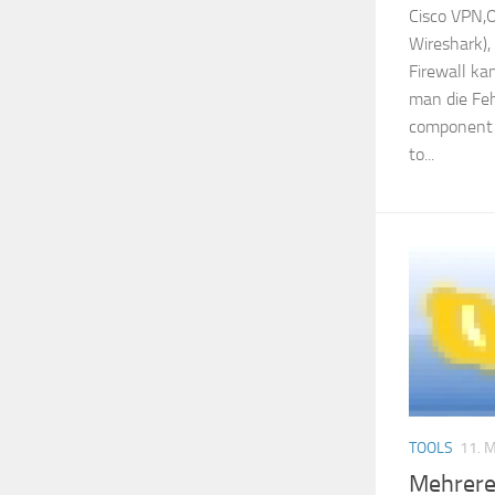
Cisco VPN,O
Wireshark),
Firewall k
man die Fe
component in
to...
TOOLS
11. 
Mehrere