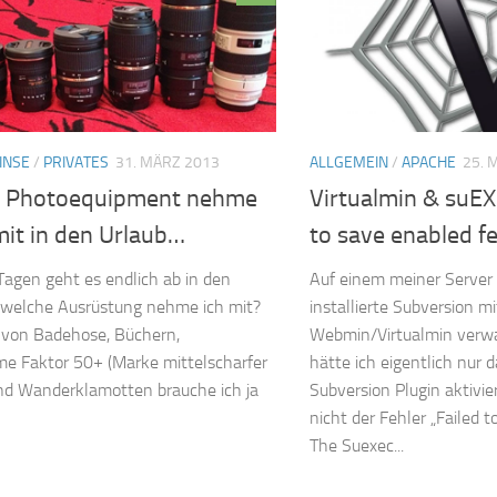
INSE
/
PRIVATES
31. MÄRZ 2013
ALLGEMEIN
/
APACHE
25. 
 Photoequipment nehme
Virtualmin & suEX
mit in den Urlaub…
to save enabled f
 Tagen geht es endlich ab in den
Auf einem meiner Server 
r welche Ausrüstung nehme ich mit?
installierte Subversion mi
von Badehose, Büchern,
Webmin/Virtualmin verwa
e Faktor 50+ (Marke mittelscharfer
hätte ich eigentlich nur
nd Wanderklamotten brauche ich ja
Subversion Plugin aktivi
nicht der Fehler „Failed t
The Suexec...