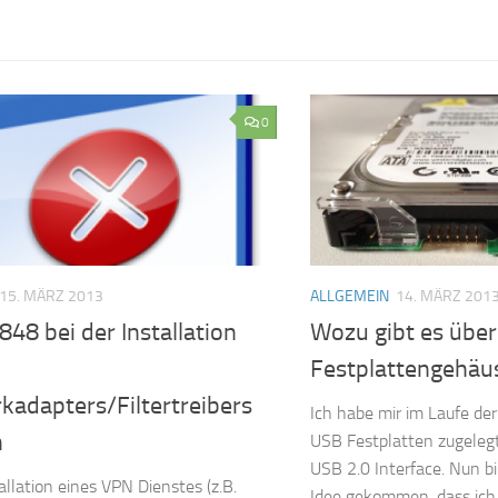
0
15. MÄRZ 2013
ALLGEMEIN
14. MÄRZ 201
848 bei der Installation
Wozu gibt es übe
Festplattengehäu
kadapters/Filtertreibers
Ich habe mir im Laufe de
n
USB Festplatten zugelegt
USB 2.0 Interface. Nun bin
allation eines VPN Dienstes (z.B.
Idee gekommen, dass ich d