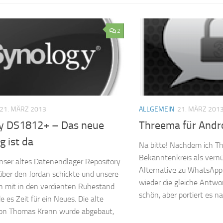
2
21. MÄRZ 2013
ALLGEMEIN
21. MÄRZ 201
y DS1812+ – Das neue
Threema für Androi
g ist da
Na bitte! Nachdem ich T
Bekanntenkreis als vernü
ser altes Datenendlager Repository
Alternative zu WhatsApp 
 über den Jordan schickte und unsere
wieder die gleiche Antwor
h mit in den verdienten Ruhestand
schön, aber portiert es na
 es Zeit für ein Neues. Die alte
 von Thomas Krenn wurde abgebaut,