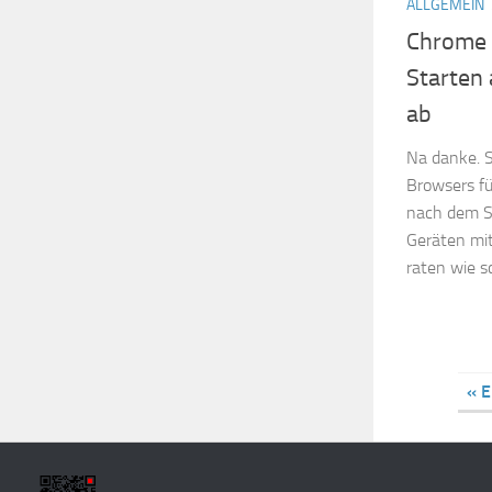
ALLGEMEIN
Chrome 
Starten 
ab
Na danke. 
Browsers fü
nach dem Sta
Geräten mit
raten wie sc
« E