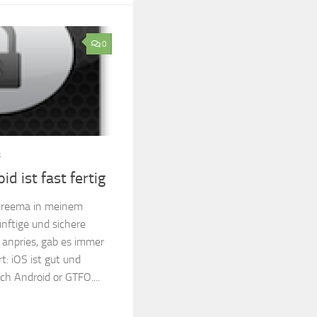
0
3
d ist fast fertig
hreema in meinem
nftige und sichere
anpries, gab es immer
t: iOS ist gut und
ch Android or GTFO....