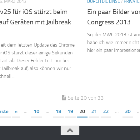
5. MÄRZ 2013
DURCH DIE LINSE
/
PRIVATE
v25 für iOS stürzt beim
Ein paar Bilder v
auf Geräten mit Jailbreak
Congress 2013
So, der MWC 2013 ist vor
habe ich wie immer nicht 
Seit dem letzten Update des Chrome
hier ein paar Impressione
r iOS stürzt dieser einige Sekunden
rt ab. Dieser Fehler tritt nur bei
 Jailbreak auf, also können wir nur
hnell...
Seite 20 von 33
rste
«
...
10
...
18
19
20
21
22
...
30
..