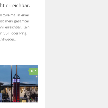
ht erreichbar.
on zweimal in einer
 ist mein gesamter
hr erreichbar. Kein
in SSH oder Ping.
ntweder...
0