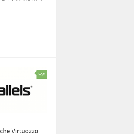
0
sche Virtuozzo