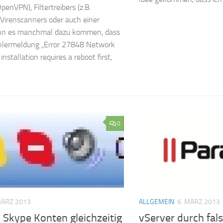
penVPN), Filtertreibers (z.B.
 Virenscanners oder auch einer
ann es manchmal dazu kommen, dass
hlermeldung „Error 27848 Network
stallation requires a reboot first,
0
MÄRZ 2013
ALLGEMEIN
6. MÄRZ 2013
 Skype Konten gleichzeitig
vServer durch fal