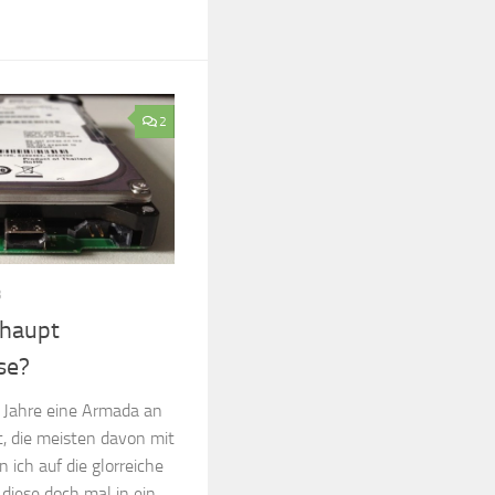
2
3
rhaupt
se?
r Jahre eine Armada an
, die meisten davon mit
 ich auf die glorreiche
iese doch mal in ein...