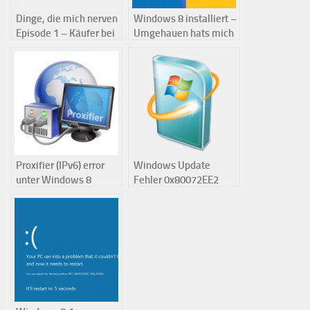
Dinge, die mich nerven
Windows 8 installiert –
Episode 1 – Käufer bei
Umgehauen hats mich
Ebay
nicht
Proxifier (IPv6) error
Windows Update
unter Windows 8
Fehler 0x80072EE2