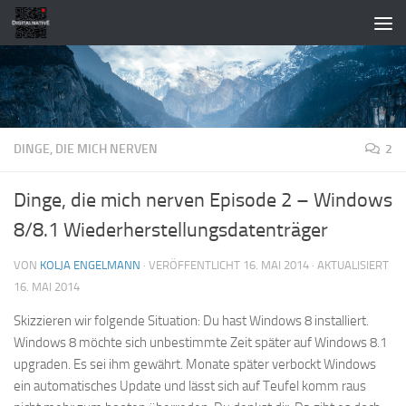
Zum Inhalt springen
DINGE, DIE MICH NERVEN
2
Dinge, die mich nerven Episode 2 – Windows
8/8.1 Wiederherstellungsdatenträger
VON
KOLJA ENGELMANN
· VERÖFFENTLICHT
16. MAI 2014
· AKTUALISIERT
16. MAI 2014
Skizzieren wir folgende Situation: Du hast Windows 8 installiert.
Windows 8 möchte sich unbestimmte Zeit später auf Windows 8.1
upgraden. Es sei ihm gewährt. Monate später verbockt Windows
ein automatisches Update und lässt sich auf Teufel komm raus