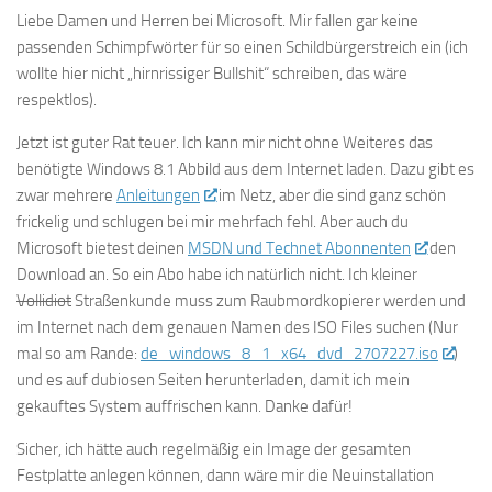
Liebe Damen und Herren bei Microsoft. Mir fallen gar keine
passenden Schimpfwörter für so einen Schildbürgerstreich ein (ich
wollte hier nicht „hirnrissiger Bullshit“ schreiben, das wäre
respektlos).
Jetzt ist guter Rat teuer. Ich kann mir nicht ohne Weiteres das
benötigte Windows 8.1 Abbild aus dem Internet laden. Dazu gibt es
zwar mehrere
Anleitungen
im Netz, aber die sind ganz schön
frickelig und schlugen bei mir mehrfach fehl. Aber auch du
Microsoft bietest deinen
MSDN und Technet Abonnenten
den
Download an. So ein Abo habe ich natürlich nicht. Ich kleiner
Vollidiot
Straßenkunde muss zum Raubmordkopierer werden und
im Internet nach dem genauen Namen des ISO Files suchen (Nur
mal so am Rande:
de_windows_8_1_x64_dvd_2707227.iso
)
und es auf dubiosen Seiten herunterladen, damit ich mein
gekauftes System auffrischen kann. Danke dafür!
Sicher, ich hätte auch regelmäßig ein Image der gesamten
Festplatte anlegen können, dann wäre mir die Neuinstallation