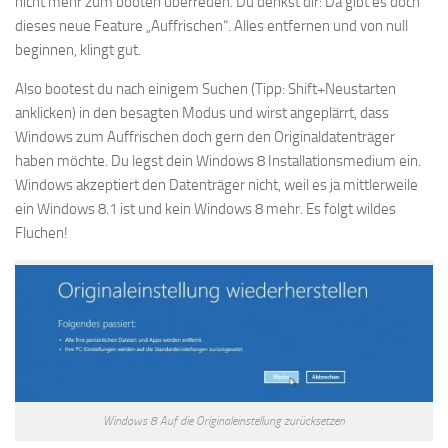
nicht mehr zum booten überreden. Du denkst dir: Da gibt es doch
dieses neue Feature „Auffrischen“. Alles entfernen und von null
beginnen, klingt gut.
Also bootest du nach einigem Suchen (Tipp: Shift+Neustarten
anklicken) in den besagten Modus und wirst angeplärrt, dass
Windows zum Auffrischen doch gern den Originaldatenträger
haben möchte. Du legst dein Windows 8 Installationsmedium ein.
Windows akzeptiert den Datenträger nicht, weil es ja mittlerweile
ein Windows 8.1 ist und kein Windows 8 mehr. Es folgt wildes
Fluchen!
Windows 8 Auf die Originaleinstellung zurücksetzen