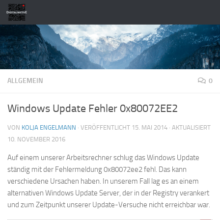
Zum Inhalt springen
ALLGEMEIN
0
Windows Update Fehler 0x80072EE2
VON
KOLJA ENGELMANN
· VERÖFFENTLICHT
15. MAI 2014
· AKTUALISIERT
10. NOVEMBER 2016
Auf einem unserer Arbeitsrechner schlug das Windows Update
ständig mit der Fehlermeldung 0x80072ee2 fehl. Das kann
verschiedene Ursachen haben. In unserem Fall lag es an einem
alternativen Windows Update Server, der in der Registry verankert
und zum Zeitpunkt unserer Update-Versuche nicht erreichbar war.