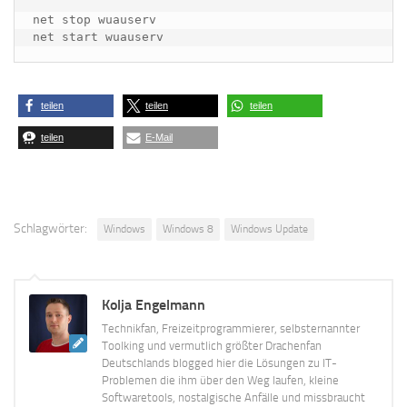
net stop wuauserv

net start wuauserv
teilen
teilen
teilen
teilen
E-Mail
Schlagwörter:
Windows
Windows 8
Windows Update
Kolja Engelmann
Technikfan, Freizeitprogrammierer, selbsternannter
Toolking und vermutlich größter Drachenfan
Deutschlands blogged hier die Lösungen zu IT-
Problemen die ihm über den Weg laufen, kleine
Softwaretools, nostalgische Anfälle und missbraucht