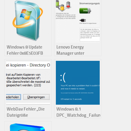
Windows 8 Update
Lenovo Energy
Fehler 0x8E5E03FB
Manager unter
Windows 8/Windows
8.1/Windows 10
WebDav Fehler „Die
Windows 8.1
Dateigröße
DPC_Watchdog_Failure
überschreitet die
Bluescreen
maximal zulässige