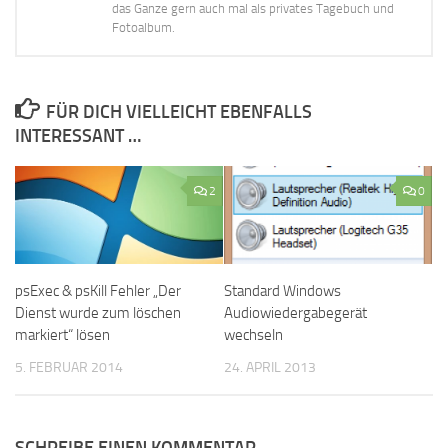
das Ganze gern auch mal als privates Tagebuch und
Fotoalbum.
FÜR DICH VIELLEICHT EBENFALLS
INTERESSANT …
2
0
psExec & psKill Fehler „Der
Standard Windows
Dienst wurde zum löschen
Audiowiedergabegerät
markiert“ lösen
wechseln
5. FEBRUAR 2014
24. APRIL 2013