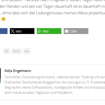
den Händen und seit vier Tagen dauerhaft ist es dauerhaft
, ohne dass sich das Ladungsniveau meines Akkus prozentua
h
teilen
teilen
E-Mail
:
6D
Canon
eos
Kolja Engelmann
Technikfan, Freizeitprogrammierer, selbsternannter Toolking und ver
Drachenfan Deutschlands blogged hier die Lösungen zu IT-Probleme
Weg laufen, kleine Softwaretools, nostalgische Anfälle und missbrau
auch mal als privates Tagebuch und Fotoalbum.