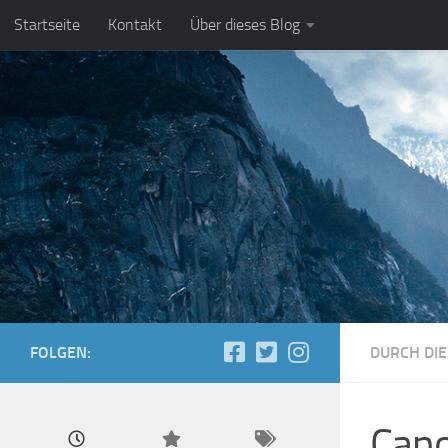
Startseite
Kontakt
Über dieses Blog
Zum Inhalt springen
FOLGEN:
DURCH DIE
Cano