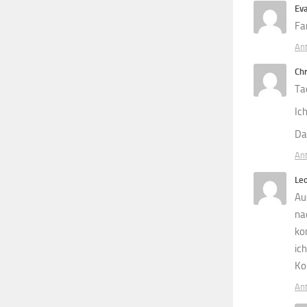
Ev
Fa
An
Chr
Ta
Ic
Da
An
Le
Au
na
ko
ich
Ko
An