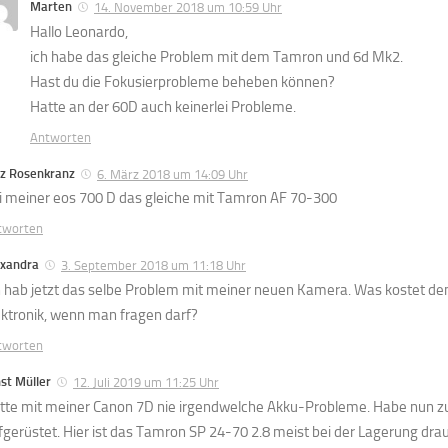
Marten
14. November 2018 um 10:59 Uhr
Hallo Leonardo,
ich habe das gleiche Problem mit dem Tamron und 6d Mk2.
Hast du die Fokusierprobleme beheben können?
Hatte an der 60D auch keinerlei Probleme.
Antworten
tz Rosenkranz
6. März 2018 um 14:09 Uhr
i meiner eos 700 D das gleiche mit Tamron AF 70-300
tworten
exandra
3. September 2018 um 11:18 Uhr
h hab jetzt das selbe Problem mit meiner neuen Kamera. Was kostet den
ektronik, wenn man fragen darf?
tworten
st Müller
12. Juli 2019 um 11:25 Uhr
tte mit meiner Canon 7D nie irgendwelche Akku-Probleme. Habe nun z
fgerüstet. Hier ist das Tamron SP 24-70 2.8 meist bei der Lagerung dra