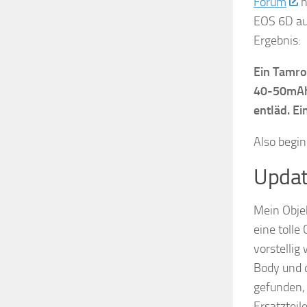
Forum
h
EOS 6D au
Ergebnis:
Ein Tamro
40-50mAh 
entläd. E
Also begin
Updat
Mein Objek
eine toll
vorstelli
Body und d
gefunden,
Ersatzteil