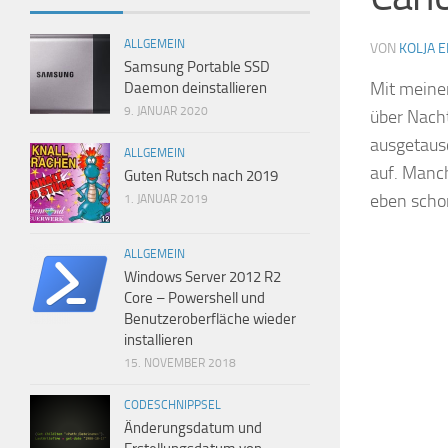
ALLGEMEIN
VON
KOLJA 
Samsung Portable SSD
Mit mein
Daemon deinstallieren
9. JANUAR 2020
über Nach
ausgetausc
ALLGEMEIN
auf. Manc
Guten Rutsch nach 2019
eben scho
1. JANUAR 2019
ALLGEMEIN
Windows Server 2012 R2
Core – Powershell und
Benutzeroberfläche wieder
installieren
15. NOVEMBER 2018
CODESCHNIPPSEL
Änderungsdatum und