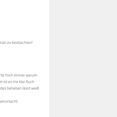
omän zu beobachten!
derte mich immer warum
t ist es mir klar Auch
ides beheben lässt weiß
verursacht.