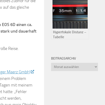
ibles Zubhör für die
 auf das gleiche
 EOS 6D einen ca.
stark und dauerhaft
Hyperfokale Distanz –
Tabelle
roße Reise.
BEITRAGSARCHIV
Beitragsarchiv
iger Maerz GmbH
 meinem Problem
i Tagen mit meinem
t hatte: „Fehler
scht werden,
 ich nun mein Objektiv