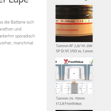
s die Batterie sich
arathon und
eiterhin sporadisch
 vorher, manchmal
Tamron AF 2,8/70-200
SP Di VC USD vs. Canon
EF 70-200mm 1:2,8L IS
II USM
Tamron 24-70mm
f/2,8 Frontfokus