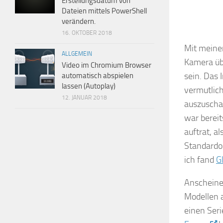
Erstellungsdatum von
Dateien mittels PowerShell
verändern.
16. OKTOBER 2018
Mit meine
ALLGEMEIN
Kamera übe
Video im Chromium Browser
sein. Das 
automatisch abspielen
lassen (Autoplay)
vermutlic
12. JANUAR 2018
auszuschal
war bereit
auftrat, a
Standardob
ich fand
G
Anscheine
Modellen 
einen Seri