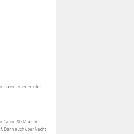
n so ein erneuern der
ur Canon 5D Mark IV
uf. Dann auch über Nacht