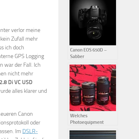
nter verlor meine
kein Zufall mehr
ss ich doch
Canon EOS 650D –
nterne GPS Logging
Sabber
 war der Fall. Ich
omen nicht mehr
.8 Di VC USD
urde alles klarer und
 neueren Canon
Welches
onsprotokoll oder
Photoequipment
nehme ich nur mit in
lassen. Im
DSLR-
den Urlaub…