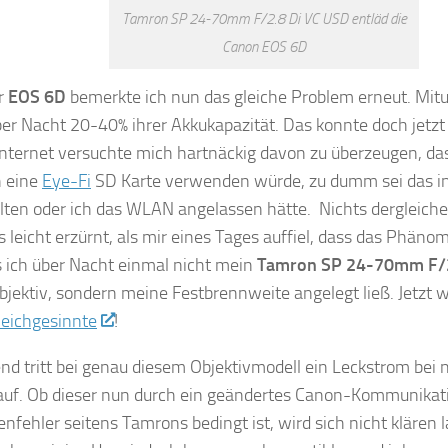
Tamron SP 24-70mm F/2.8 Di VC USD entläd die
Canon EOS 6D
r
EOS 6D
bemerkte ich nun das gleiche Problem erneut. Mitu
r Nacht 20-40% ihrer Akkukapazität. Das konnte doch jetzt 
Internet versuchte mich hartnäckig davon zu überzeugen, da
h eine
Eye-Fi
SD Karte verwenden würde, zu dumm sei das i
ten oder ich das WLAN angelassen hätte. Nichts dergleichen
s leicht erzürnt, als mir eines Tages auffiel, dass das Phän
ls ich über Nacht einmal nicht mein
Tamron SP 24-70mm F/2
jektiv, sondern meine Festbrennweite angelegt ließ. Jetzt w
leichgesinnte
!
nd tritt bei genau diesem Objektivmodell ein Leckstrom bei
auf. Ob dieser nun durch ein geändertes Canon-Kommunikati
enfehler seitens Tamrons bedingt ist, wird sich nicht klären 