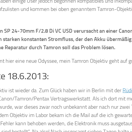
aben einige User jedoch begonnen kompatibles und inkompat
fzulisten und kommen bei oben genanntem Tamron-Objektiv
n SP 24-70mm F/2.8 Di VC USD verursacht an einer Canon
starken konstanten Stromfluss, der den Akku übermäßig 
ine Reparatur durch Tamron soll das Problem lösen.
nt hier eine neue Odyssee, mein Tamron Objektiv geht auf g
e 18.6.2013:
tiv ist wieder da. Zum Glück haben wir in Berlin mit der
Rüd
e Canon/Tamron/Pentax Vertragswerkstatt. Als ich dort mit
g wurde, war dieses zwar noch unbekannt aber nach nur zwe
em Objektiv im Labor bekam ich die Mail auf die ich gewarte
 Fehler kann behoben werden, die Elektronik muss ausgetau
e sind bestellt“. Na also! Nach insgesamt sieben Tagen halte