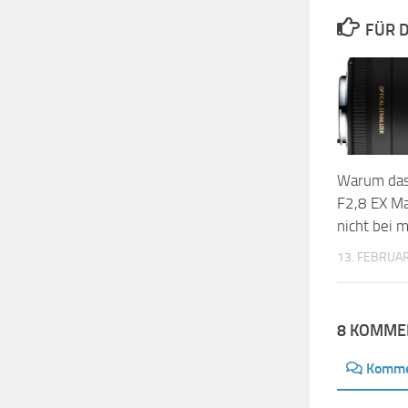
FÜR D
Warum da
F2,8 EX M
nicht bei m
13. FEBRUA
8 KOMME
Komme