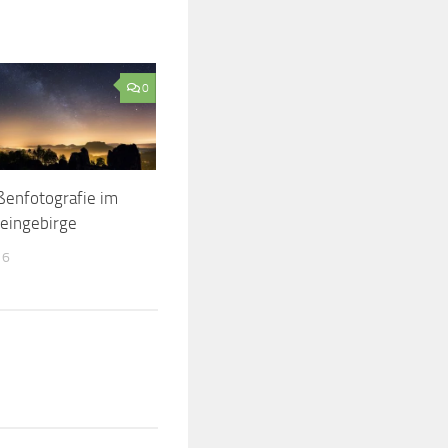
0
ßenfotografie im
eingebirge
16