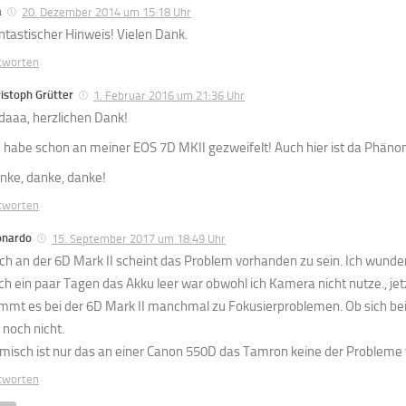
a
20. Dezember 2014 um 15:18 Uhr
ntastischer Hinweis! Vielen Dank.
tworten
istoph Grütter
1. Februar 2016 um 21:36 Uhr
daaa, herzlichen Dank!
h habe schon an meiner EOS 7D MKII gezweifelt! Auch hier ist da Phän
nke, danke, danke!
tworten
onardo
15. September 2017 um 18:49 Uhr
ch an der 6D Mark II scheint das Problem vorhanden zu sein. Ich wun
ch ein paar Tagen das Akku leer war obwohl ich Kamera nicht nutze., jetz
mmt es bei der 6D Mark II manchmal zu Fokusierproblemen. Ob sich be
 noch nicht.
misch ist nur das an einer Canon 550D das Tamron keine der Probleme 
tworten