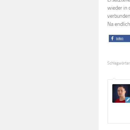
wieder in 
verbunden
Na endlic
teilen
Schlagwörter