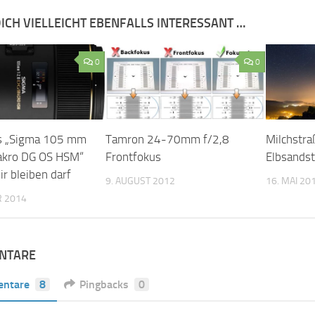
ICH VIELLEICHT EBENFALLS INTERESSANT …
0
0
s „Sigma 105 mm
Tamron 24-70mm f/2,8
Milchstra
akro DG OS HSM“
Frontfokus
Elbsandst
ir bleiben darf
9. AUGUST 2012
16. MAI 20
R 2014
NTARE
ntare
8
Pingbacks
0