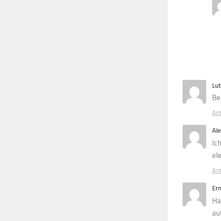
Lu
Be
An
Al
Ic
el
An
Ern
Ha
au