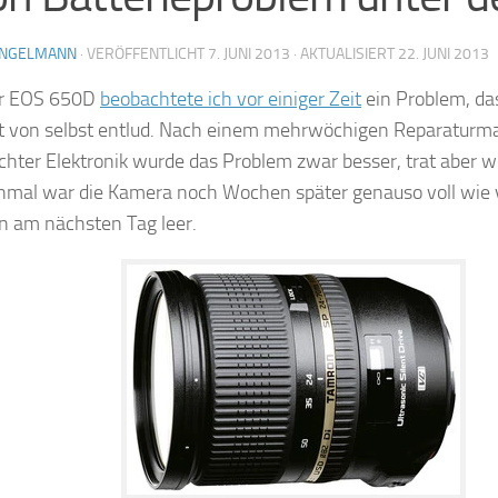
ENGELMANN
· VERÖFFENTLICHT
7. JUNI 2013
· AKTUALISIERT
22. JUNI 2013
er EOS 650D
beobachtete ich vor einiger Zeit
ein Problem, das
t von selbst entlud. Nach einem mehrwöchigen Reparaturm
hter Elektronik wurde das Problem zwar besser, trat aber w
hmal war die Kamera noch Wochen später genauso voll wie
n am nächsten Tag leer.