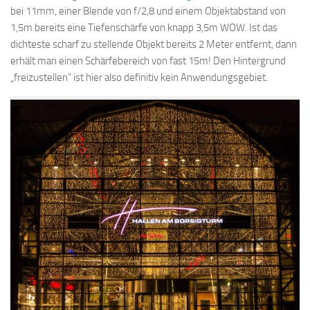
bei 11mm, einer Blende von f/2,8 und einem Objektabstand von
1,5m bereits eine Tiefenschärfe von knapp 3,5m WOW. Ist das
dichteste scharf zu stellende Objekt bereits 2 Meter entfernt, dann
erhält man einen Schärfebereich von fast 15m! Den Hintergrund
„freizustellen“ ist hier also definitiv kein Anwendungsgebiet.