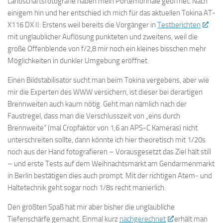
Landschaftsfotografie haben mein Portemonnaie geöffnet. Nach
einigem hin und her entschied ich mich für das aktuellen Tokina AT-
X116 DX II. Erstens weil bereits die Vorgänger in
Testberichten
mit unglaublicher Auflösung punkteten und zweitens, weil die
große Offenblende von f/2,8 mir noch ein kleines bisschen mehr
Möglichkeiten in dunkler Umgebung eröffnet.
Einen Bildstabilisator sucht man beim Tokina vergebens, aber wie
mir die Experten des WWW versichern, ist dieser bei derartigen
Brennweiten auch kaum nötig. Geht man nämlich nach der
Faustregel, dass man die Verschlusszeit von „eins durch
Brennweite“ (mal Cropfaktor von 1,6 an APS-C Kameras) nicht
unterschreiten sollte, dann könnte ich hier theoretisch mit 1/20s
noch aus der Hand fotografieren – Vorausgesetzt das Ziel hält still
– und erste Tests auf dem Weihnachtsmarkt am Gendarmenmarkt
in Berlin bestätigen dies auch prompt. Mit der richtigen Atem- und
Haltetechnik geht sogar noch 1/8s recht manierlich.
Den größten Spaß hat mir aber bisher die unglaubliche
Tiefenschärfe gemacht. Einmal kurz
nachgerechnet
erhält man