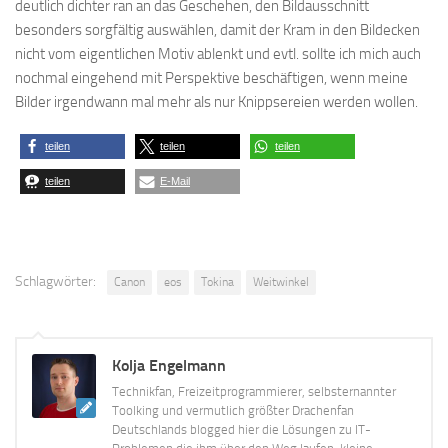
deutlich dichter ran an das Geschehen, den Bildausschnitt
besonders sorgfältig auswählen, damit der Kram in den Bildecken
nicht vom eigentlichen Motiv ablenkt und evtl. sollte ich mich auch
nochmal eingehend mit Perspektive beschäftigen, wenn meine
Bilder irgendwann mal mehr als nur Knippsereien werden wollen.
teilen
teilen
teilen
teilen
E-Mail
Schlagwörter:
Canon
eos
Tokina
Weitwinkel
Kolja Engelmann
Technikfan, Freizeitprogrammierer, selbsternannter
Toolking und vermutlich größter Drachenfan
Deutschlands blogged hier die Lösungen zu IT-