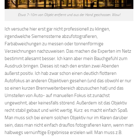
Etwa 7-10m von Objekt entfernt und aus der Hand geschossen. Wow!
Ich versuche hier erst gar nicht professionell zu klingen,
irgendwelche Siemenssterne abzufotografieren,
Farbabweichungen zu messen oder tonnenförmige
Verzeichnungen nachzuweisen. Das machen die Experten im Netz
bestimmt allesamt besser. Ich kann aber mein Bauchgefühl zum
Ausdruck bringen. Dieses ist nach den ersten zwei Abenden
äußerst positiv. Ich hab zwar schon einen deutlich flotteren
Autofokus an anderen Objektiven gesehen (und das obwohl er nur
so einen kurzen Brennweitenbereich abzusuchen hat) und das
Umstellen von Auto- auf manuellen Fokus ist zunächst
ungewohnt, aber keinesfalls störend. Außerdem ist das Objektiv
recht stabil gebaut und wirkt wertig. Kurz: es macht einfach Spaß.
Man muss sich bei einem solchen Objektiv nur im Klaren darüber
sein, dass man nicht einfach drauflos fotografieren kann, wenn man
halbwegs vernünftige Ergebnisse erzielen will. Man muss z.B.