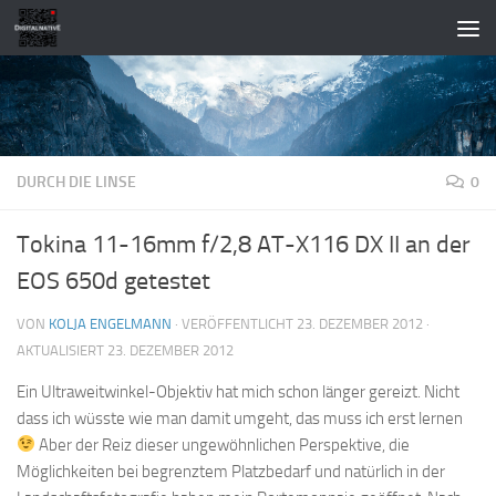
Zum Inhalt springen
DURCH DIE LINSE
0
Tokina 11-16mm f/2,8 AT-X116 DX II an der
EOS 650d getestet
VON
KOLJA ENGELMANN
· VERÖFFENTLICHT
23. DEZEMBER 2012
·
AKTUALISIERT
23. DEZEMBER 2012
Ein Ultraweitwinkel-Objektiv hat mich schon länger gereizt. Nicht
dass ich wüsste wie man damit umgeht, das muss ich erst lernen
Aber der Reiz dieser ungewöhnlichen Perspektive, die
Möglichkeiten bei begrenztem Platzbedarf und natürlich in der