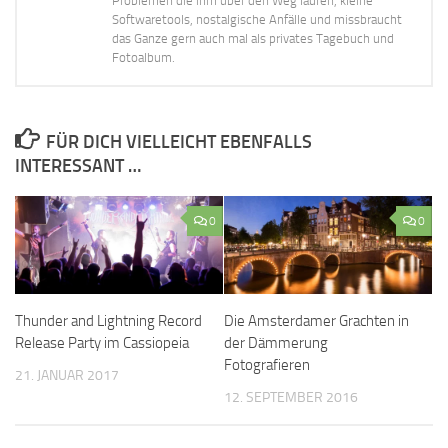
Problemen die ihm über den Weg laufen, kleine
Softwaretools, nostalgische Anfälle und missbraucht
das Ganze gern auch mal als privates Tagebuch und
Fotoalbum.
FÜR DICH VIELLEICHT EBENFALLS
INTERESSANT …
0
0
Thunder and Lightning Record
Die Amsterdamer Grachten in
Release Party im Cassiopeia
der Dämmerung
Fotografieren
21. JANUAR 2017
12. SEPTEMBER 2016