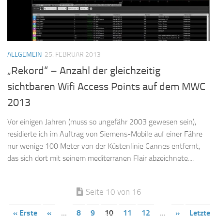
ALLGEMEIN
25. FEBRUAR 2013
„Rekord“ – Anzahl der gleichzeitig
sichtbaren Wifi Access Points auf dem MWC
2013
Vor einigen Jahren (muss so ungefähr 2003 gewesen sein),
residierte ich im Auftrag von Siemens-Mobile auf einer Fähre
nur wenige 100 Meter von der Küstenlinie Cannes entfernt,
das sich dort mit seinem mediterranen Flair abzeichnete....
Seite 10 von 16
« Erste
«
...
8
9
10
11
12
...
»
Letzte