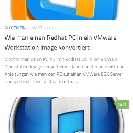
ALLGEMEIN
1. MÄRZ 2013
Wie man einen Redhat PC in ein VMware
Workstation Image konvertiert
Möchte man einen PC z.B. mit RedHat OS in ein VMWare
Workstation Image konvertieren, dann findet man meist nur
Anleitungen wie man den PC auf einen VMWare ESX Server
transportiert. Dabei fällt dann oft das...
12