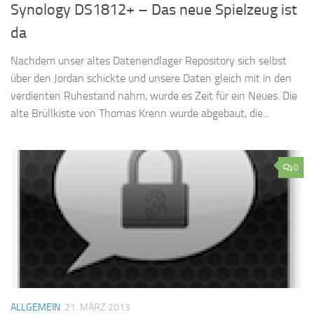
Synology DS1812+ – Das neue Spielzeug ist
da
Nachdem unser altes Datenendlager Repository sich selbst
über den Jordan schickte und unsere Daten gleich mit in den
verdienten Ruhestand nahm, wurde es Zeit für ein Neues. Die
alte Brüllkiste von Thomas Krenn wurde abgebaut, die...
0
ALLGEMEIN
21. MÄRZ 2013