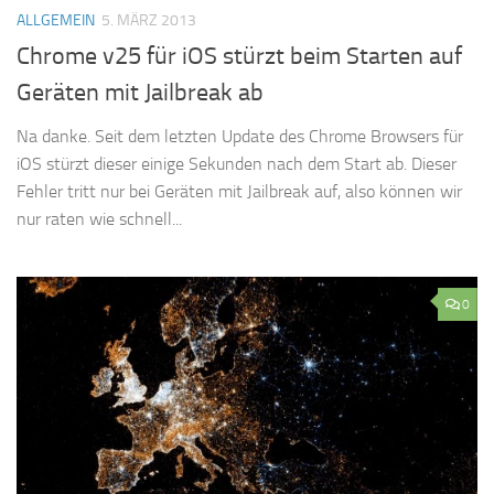
ALLGEMEIN
5. MÄRZ 2013
Chrome v25 für iOS stürzt beim Starten auf
Geräten mit Jailbreak ab
Na danke. Seit dem letzten Update des Chrome Browsers für
iOS stürzt dieser einige Sekunden nach dem Start ab. Dieser
Fehler tritt nur bei Geräten mit Jailbreak auf, also können wir
nur raten wie schnell...
0