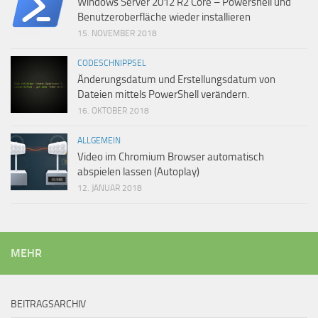
Windows Server 2012 R2 Core – Powershell und
Benutzeroberfläche wieder installieren
15. NOVEMBER 2018
CODESCHNIPPSEL
Änderungsdatum und Erstellungsdatum von
Dateien mittels PowerShell verändern.
16. OKTOBER 2018
ALLGEMEIN
Video im Chromium Browser automatisch
abspielen lassen (Autoplay)
12. JANUAR 2018
MEHR
BEITRAGSARCHIV