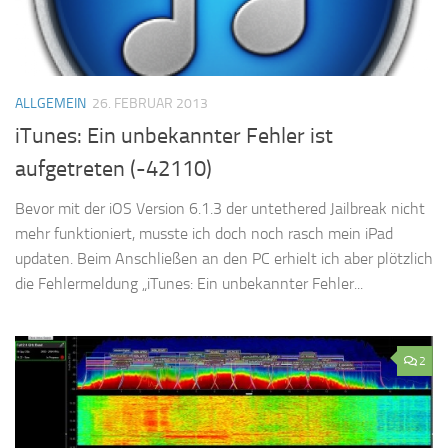
ALLGEMEIN
26. FEBRUAR 2013
iTunes: Ein unbekannter Fehler ist
aufgetreten (-42110)
Bevor mit der iOS Version 6.1.3 der untethered Jailbreak nicht
mehr funktioniert, musste ich doch noch rasch mein iPad
updaten. Beim Anschließen an den PC erhielt ich aber plötzlich
die Fehlermeldung „iTunes: Ein unbekannter Fehler...
2