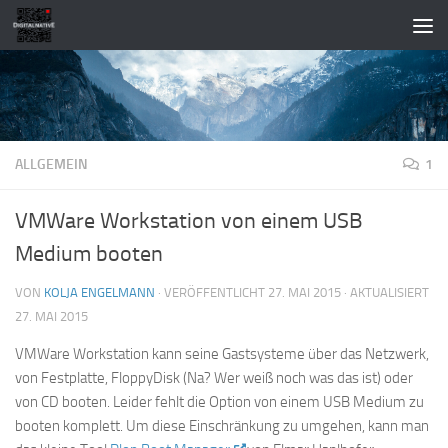
Zum Inhalt springen
ALLGEMEIN
1
VMWare Workstation von einem USB
Medium booten
VON
KOLJA ENGELMANN
· VERÖFFENTLICHT
27. MAI 2015
· AKTUALISIERT
27. MAI 2015
VMWare Workstation kann seine Gastsysteme über das Netzwerk,
von Festplatte, FloppyDisk (Na? Wer weiß noch was das ist) oder
von CD booten. Leider fehlt die Option von einem USB Medium zu
booten komplett. Um diese Einschränkung zu umgehen, kann man