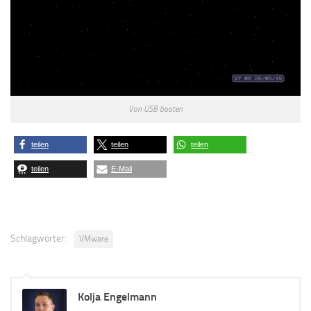
Von USB booten
teilen
teilen
teilen
teilen
E-Mail
Schlagwörter:
VMware
Kolja Engelmann