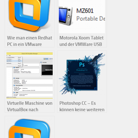
Wie man einen Redhat
Motorola Xoom Tablet
PC in ein VMware
und der VMWare USB
Workstation Image
3.0 Kompatibilitäts-
konvertiert
Modus
Virtuelle Maschine von
Photoshop CC – Es
VirtualBox nach
können keine weiteren
VMware umziehen
virtuellen Kacheln
zugewiesen werden