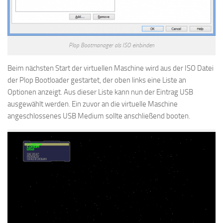
Plop Bootmanager als ISO einbinden
Beim nächsten Start der virtuellen Maschine wird aus der ISO Datei
der Plop Bootloader gestartet, der oben links eine Liste an
Optionen anzeigt. Aus dieser Liste kann nun der Eintrag USB
ausgewählt werden. Ein zuvor an die virtuelle Maschine
angeschlossenes USB Medium sollte anschließend booten.