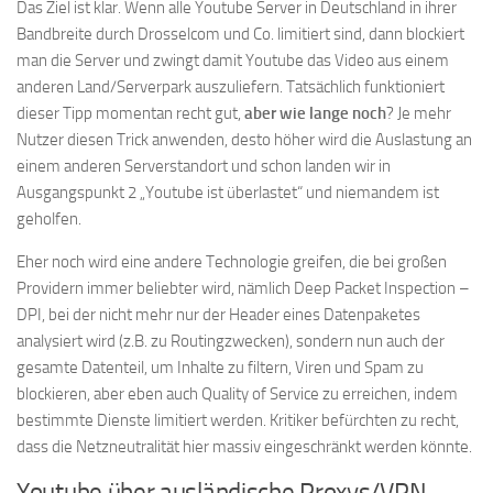
Das Ziel ist klar. Wenn alle Youtube Server in Deutschland in ihrer
Bandbreite durch Drosselcom und Co. limitiert sind, dann blockiert
man die Server und zwingt damit Youtube das Video aus einem
anderen Land/Serverpark auszuliefern. Tatsächlich funktioniert
dieser Tipp momentan recht gut,
aber wie lange noch
? Je mehr
Nutzer diesen Trick anwenden, desto höher wird die Auslastung an
einem anderen Serverstandort und schon landen wir in
Ausgangspunkt 2 „Youtube ist überlastet“ und niemandem ist
geholfen.
Eher noch wird eine andere Technologie greifen, die bei großen
Providern immer beliebter wird, nämlich Deep Packet Inspection –
DPI, bei der nicht mehr nur der Header eines Datenpaketes
analysiert wird (z.B. zu Routingzwecken), sondern nun auch der
gesamte Datenteil, um Inhalte zu filtern, Viren und Spam zu
blockieren, aber eben auch Quality of Service zu erreichen, indem
bestimmte Dienste limitiert werden. Kritiker befürchten zu recht,
dass die Netzneutralität hier massiv eingeschränkt werden könnte.
Youtube über ausländische Proxys/VPN