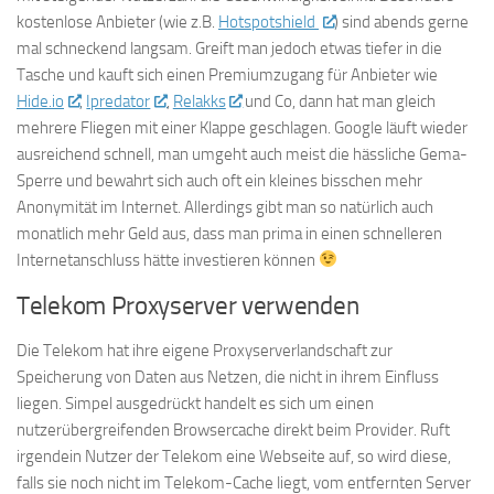
kostenlose Anbieter (wie z.B.
Hotspotshield
) sind abends gerne
mal schneckend langsam. Greift man jedoch etwas tiefer in die
Tasche und kauft sich einen Premiumzugang für Anbieter wie
Hide.io
,
Ipredator
,
Relakks
und Co, dann hat man gleich
mehrere Fliegen mit einer Klappe geschlagen. Google läuft wieder
ausreichend schnell, man umgeht auch meist die hässliche Gema-
Sperre und bewahrt sich auch oft ein kleines bisschen mehr
Anonymität im Internet. Allerdings gibt man so natürlich auch
monatlich mehr Geld aus, dass man prima in einen schnelleren
Internetanschluss hätte investieren können
Telekom Proxyserver verwenden
Die Telekom hat ihre eigene Proxyserverlandschaft zur
Speicherung von Daten aus Netzen, die nicht in ihrem Einfluss
liegen. Simpel ausgedrückt handelt es sich um einen
nutzerübergreifenden Browsercache direkt beim Provider. Ruft
irgendein Nutzer der Telekom eine Webseite auf, so wird diese,
falls sie noch nicht im Telekom-Cache liegt, vom entfernten Server