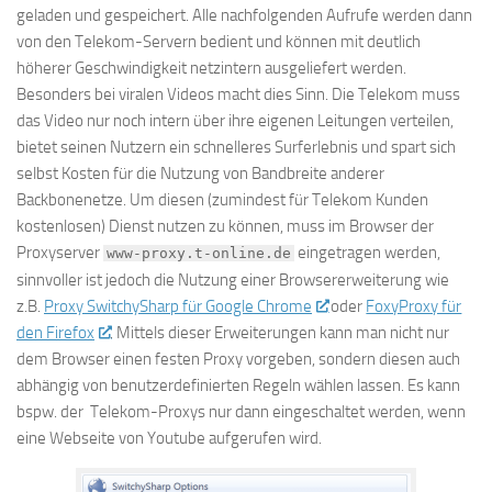
geladen und gespeichert. Alle nachfolgenden Aufrufe werden dann
von den Telekom-Servern bedient und können mit deutlich
höherer Geschwindigkeit netzintern ausgeliefert werden.
Besonders bei viralen Videos macht dies Sinn. Die Telekom muss
das Video nur noch intern über ihre eigenen Leitungen verteilen,
bietet seinen Nutzern ein schnelleres Surferlebnis und spart sich
selbst Kosten für die Nutzung von Bandbreite anderer
Backbonenetze. Um diesen (zumindest für Telekom Kunden
kostenlosen) Dienst nutzen zu können, muss im Browser der
Proxyserver
eingetragen werden,
www-proxy.t-online.de
sinnvoller ist jedoch die Nutzung einer Browsererweiterung wie
z.B.
Proxy SwitchySharp für Google Chrome
oder
FoxyProxy für
den Firefox
. Mittels dieser Erweiterungen kann man nicht nur
dem Browser einen festen Proxy vorgeben, sondern diesen auch
abhängig von benutzerdefinierten Regeln wählen lassen. Es kann
bspw. der Telekom-Proxys nur dann eingeschaltet werden, wenn
eine Webseite von Youtube aufgerufen wird.