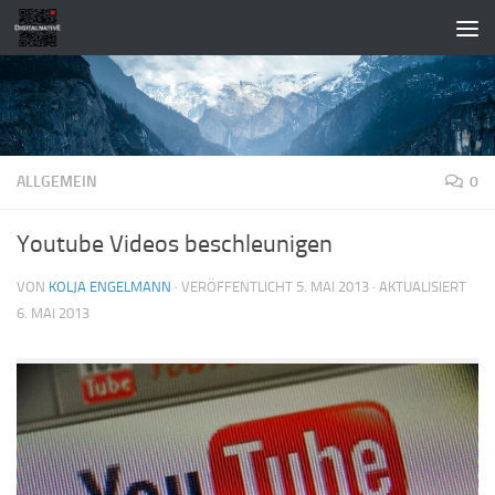
Zum Inhalt springen
ALLGEMEIN
0
Youtube Videos beschleunigen
VON
KOLJA ENGELMANN
· VERÖFFENTLICHT
5. MAI 2013
· AKTUALISIERT
6. MAI 2013