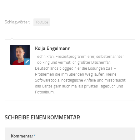
Schlagwörter:
Youtube
Kolja Engelmann
Technikfan, Freizeitprogrammierer, selbsternannter
Toolking und vermutlich größter Drachenfan
Deutschlands blogged hier die Lösungen zu IT-
Problemen die ihm über den Weg laufen, kleine
Softwaretools, nostalgische Anfälle und missbraucht
das Ganze gern auch mal als privates Tagebuch und
Fotoalbum.
SCHREIBE EINEN KOMMENTAR
Kommentar
*