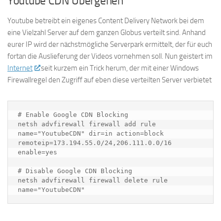
Youtube CDN Übergehen
Youtube betreibt ein eigenes Content Delivery Network bei dem
eine Vielzahl Server auf dem ganzen Globus verteilt sind. Anhand
eurer IP wird der nächstmögliche Serverpark ermittelt, der für euch
fortan die Auslieferung der Videos vornehmen soll. Nun geistert im
Internet
seit kurzem ein Trick herum, der mit einer Windows
Firewallregel den Zugriff auf eben diese verteilten Server verbietet
# Enable Google CDN Blocking

netsh advfirewall firewall add rule 
name="YoutubeCDN" dir=in action=block 
remoteip=173.194.55.0/24,206.111.0.0/16 
enable=yes

# Disable Google CDN Blocking

netsh advfirewall firewall delete rule 
name="YoutubeCDN"