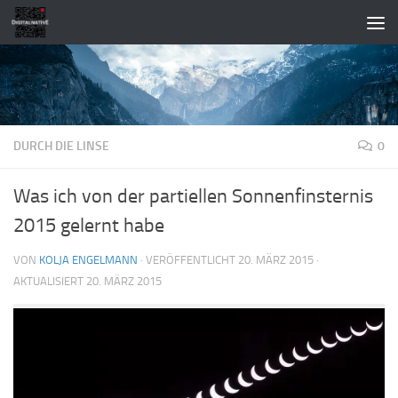
Zum Inhalt springen
DURCH DIE LINSE
0
Was ich von der partiellen Sonnenfinsternis
2015 gelernt habe
VON
KOLJA ENGELMANN
· VERÖFFENTLICHT
20. MÄRZ 2015
·
AKTUALISIERT
20. MÄRZ 2015