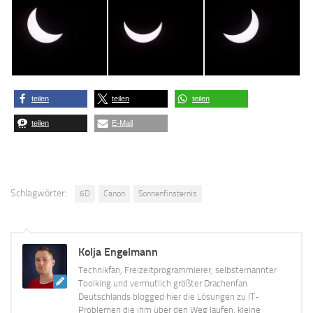
teilen
teilen
teilen
teilen
E-Mail
Schlagwörter:
6D
Canon
Sonnenfinsternis
Kolja Engelmann
Technikfan, Freizeitprogrammierer, selbsternannter
Toolking und vermutlich größter Drachenfan
Deutschlands blogged hier die Lösungen zu IT-
Problemen die ihm über den Weg laufen, kleine