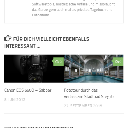
Softwaretools, nostalgische Anfälle und missbraucht
das Ganze gern auch mal als privates Tagebuch und
Fotoalbum.
FÜR DICH VIELLEICHT EBENFALLS
INTERESSANT …
0
0
Canon EOS 650D – Sabber
Fototour durch das
verlassene Stadtbad Steglitz
8. JUNI 2012
27. SEPTEMBER 2015