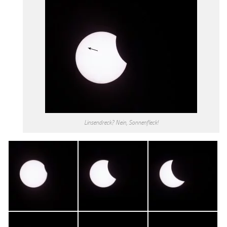
Linsendreck? Nein, Sonnenfleck!