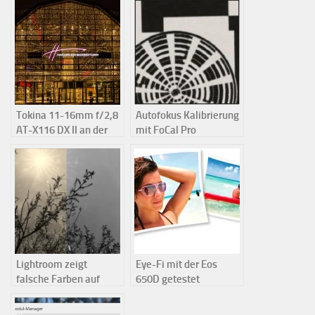
Tokina 11-16mm f/2,8
Autofokus Kalibrierung
AT-X116 DX II an der
mit FoCal Pro
EOS 650d getestet
Lightroom zeigt
Eye-Fi mit der Eos
falsche Farben auf
650D getestet
Grund eines
fehlerhaften