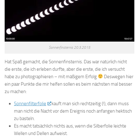
Sonnenfinsternis 20.3.2015
Hat Spaß gemacht, die Sonnenfinsternis. Das war natürlich nicht
die erste, die ich erleben durfte, aber die erste, die ich versucht
habe zu photographieren – mit mäßigem Erfolg
Deswegen hier
ein paar Punkte die mir helfen sollen es beim nächsten mal besser
zu machen:
Sonnenfilterfolie
kauft man sich rechtzeitig (!), dann muss
man nicht die Nacht vor dem Ereignis noch anfangen hektisch
zu basteln.
Es macht tatsächlich nichts aus, wenn die Silberfolie leichte
Wellen und Dellen aufweist.