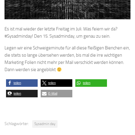
Es ist mal wieder der letzte Freitag im Juli. Was feiern wir da?
#Sysadminday! Den 15. Sysadminday, um genau zu sein.
Legen wir eine Schweigeminute für all diese fleißigen Bienchen ein,
die stets so lange übersehen werden, bis mal die irre wichtigen
Marketing Folien nicht mehr per Mail verschickt werden können.
Dann werden sie angeblökt
teilen
teilen
teilen
teilen
E-Mail
Schlagwörter:
Sysadmin day