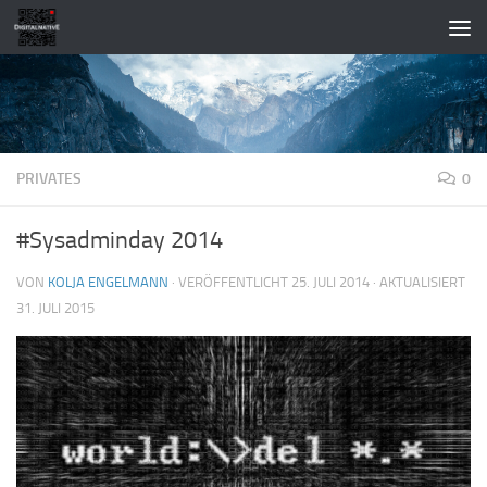
Zum Inhalt springen
PRIVATES
0
#Sysadminday 2014
VON
KOLJA ENGELMANN
· VERÖFFENTLICHT
25. JULI 2014
· AKTUALISIERT
31. JULI 2015