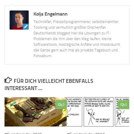
Kolja Engelmann
Technikfan, Freizeitprogrammierer, selbsternannter
Toolking und vermutlich größter Drachenfan
Deutschlands blogged hier die Lösungen zu IT-
Problemen die ihm über den Weg laufen, kleine
Softwaretools, nostalgische Anfälle und missbraucht
das Ganze gern auch mal als privates Tagebuch und
Fotoalbum.
FÜR DICH VIELLEICHT EBENFALLS
INTERESSANT …
0
0