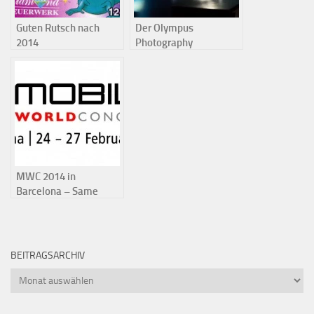
Guten Rutsch nach
Der Olympus
2014
Photography
Playground 2014 in den
berliner
Opernwerkstätten
MWC 2014 in
Barcelona – Same
procedure as EVERY
year
BEITRAGSARCHIV
Beitragsarchiv