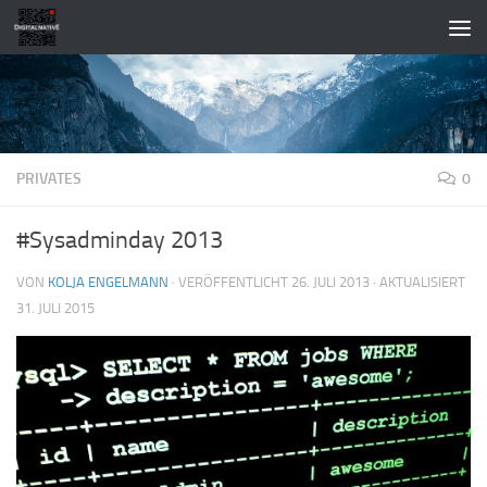
Zum Inhalt springen
PRIVATES
0
#Sysadminday 2013
VON
KOLJA ENGELMANN
· VERÖFFENTLICHT
26. JULI 2013
· AKTUALISIERT
31. JULI 2015