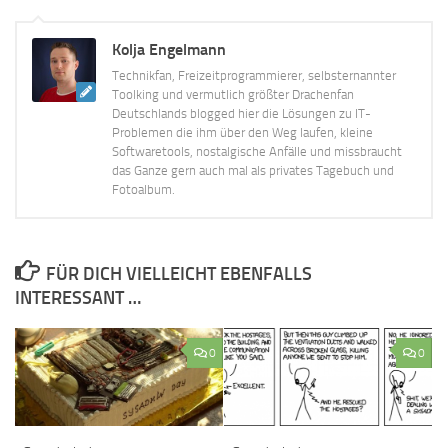
Kolja Engelmann
Technikfan, Freizeitprogrammierer, selbsternannter
Toolking und vermutlich größter Drachenfan
Deutschlands blogged hier die Lösungen zu IT-
Problemen die ihm über den Weg laufen, kleine
Softwaretools, nostalgische Anfälle und missbraucht
das Ganze gern auch mal als privates Tagebuch und
Fotoalbum.
FÜR DICH VIELLEICHT EBENFALLS
INTERESSANT …
0
0