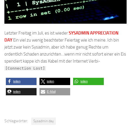
Letzter Freitag im Juli, es ist wieder
SYSADMIN APPRECIATION
DAY
Ein viel zu wenig beachteter Feiertag wie ich meine. Ich bin
jetzt zwar kein Sysadmin, aber ich habe genug Rechte um
ordentlich Schaden anzurichten…wenn mir nicht sofort einer ein Eis
spendiert kappe ich das Kabel mit der Internet Verbi-
[Connection Lost]
teilen
teilen
teilen
teilen
E-Mail
Schlagwörter:
Sysadmin day