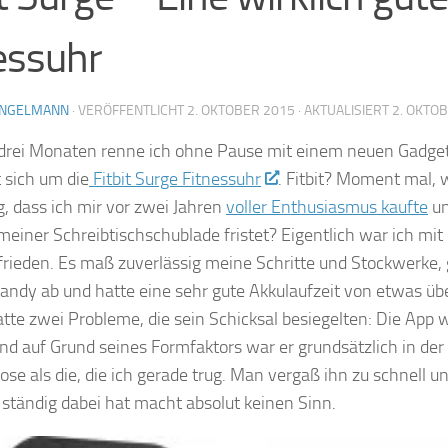
essuhr
ENGELMANN
· VERÖFFENTLICHT
2. OKTOBER 2015
· AKTUALISIERT
2. OKTO
 drei Monaten renne ich ohne Pause mit einem neuen Gadge
 sich um die
Fitbit Surge Fitnessuhr
. Fitbit? Moment mal, 
g, dass ich mir vor zwei Jahren
voller Enthusiasmus kaufte
un
meiner Schreibtischschublade fristet? Eigentlich war ich mit
rieden. Es maß zuverlässig meine Schritte und Stockwerke, 
ndy ab und hatte eine sehr gute Akkulaufzeit von etwas üb
tte zwei Probleme, die sein Schicksal besiegelten: Die App w
nd auf Grund seines Formfaktors war er grundsätzlich in de
se als die, die ich gerade trug. Man vergaß ihn zu schnell un
ständig dabei hat macht absolut keinen Sinn.