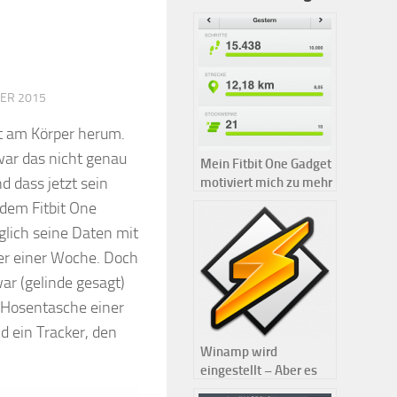
BER 2015
t am Körper herum.
war das nicht genau
Mein Fitbit One Gadget
d dass jetzt sein
motiviert mich zu mehr
Sport
 dem Fitbit One
glich seine Daten mit
er einer Woche. Doch
ar (gelinde gesagt)
r Hosentasche einer
d ein Tracker, den
Winamp wird
eingestellt – Aber es
gibt eine gute