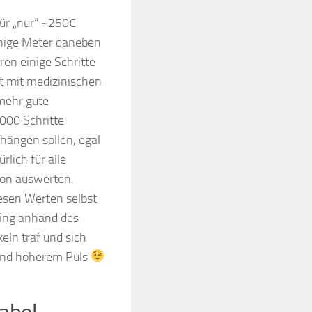
ür „nur“ ~250€
nige Meter daneben
en einige Schritte
ht mit medizinischen
lmehr gute
000 Schritte
 hängen sollen, egal
rlich für alle
ion auswerten.
esen Werten selbst
ning anhand des
eln traf und sich
 und höherem Puls