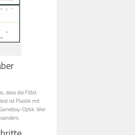
aber
, dass die Fitbit
st ist Plastik mit
D Gameboy-Optik. Wer
woanders.
hritte