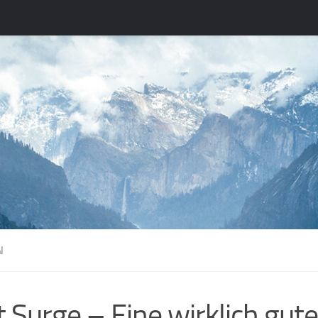
N
it Surge – Eine wirklich gute