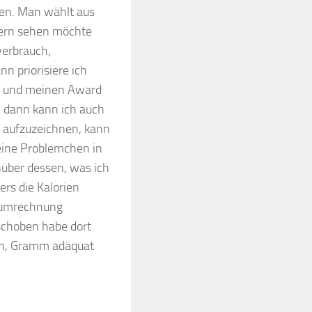
den. Man wählt aus
gern sehen möchte
verbrauch,
n priorisiere ich
uf und meinen Award
, dann kann ich auch
n aufzuzeichnen, kann
leine Problemchen in
nüber dessen, was ich
ders die Kalorien
tsumrechnung
eschoben habe dort
en, Gramm adäquat