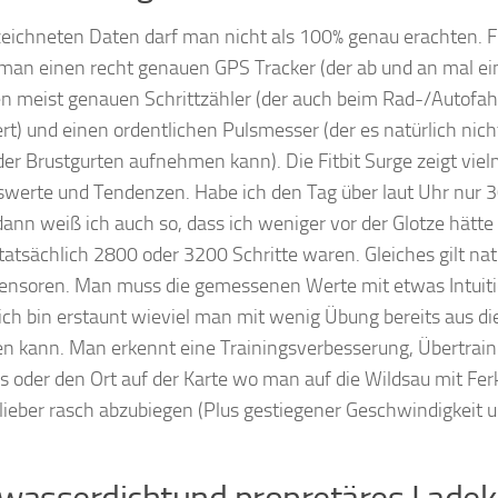
zeichneten Daten darf man nicht als 100% genau erachten. F
an einen recht genauen GPS Tracker (der ab und an mal ei
en meist genauen Schrittzähler (der auch beim Rad-/Autofahr
rt) und einen ordentlichen Pulsmesser (der es natürlich nic
er Brustgurten aufnehmen kann). Die Fitbit Surge zeigt vie
werte und Tendenzen. Habe ich den Tag über laut Uhr nur 3
 dann weiß ich auch so, dass ich weniger vor der Glotze hätte
tatsächlich 2800 oder 3200 Schritte waren. Gleiches gilt natü
ensoren. Man muss die gemessenen Werte mit etwas Intuit
ch bin erstaunt wieviel man mit wenig Übung bereits aus di
en kann. Man erkennt eine Trainingsverbesserung, Übertrai
 oder den Ort auf der Karte wo man auf die Wildsau mit Ferk
 lieber rasch abzubiegen (Plus gestiegener Geschwindigkeit