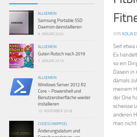
Fitn
ALLGEMEIN
Samsung Portable SSD
Daemon deinstallieren
VON
KOLJA 
9. JANUAR 2020
Seit etwa
ALLGEMEIN
Guten Rutsch nach 2019
Es handelt
1. JANUAR 2019
so ein Din
Dasein in 
ALLGEMEIN
damals zuf
Windows Server 2012 R2
meinem Ha
Core – Powershell und
der One ha
Benutzeroberfläche wieder
installieren
scheisse u
15. NOVEMBER 2018
anderen Ho
man nicht 
CODESCHNIPPSEL
Änderungsdatum und