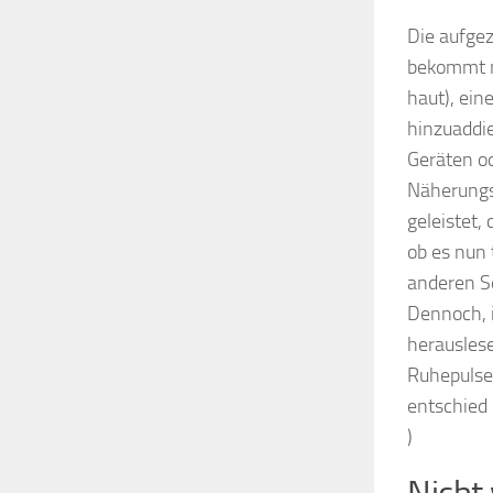
Die aufge
bekommt m
haut), ein
hinzuaddie
Geräten od
Näherungs
geleistet,
ob es nun 
anderen S
Dennoch, i
herausles
Ruhepulses
entschied
)