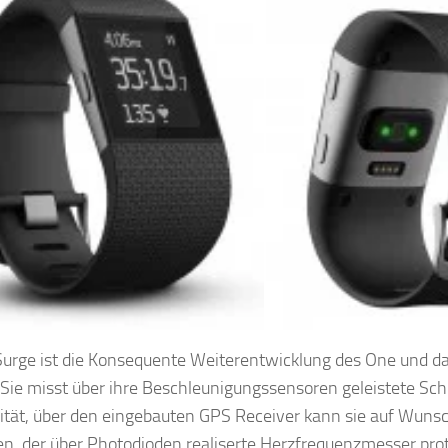
ge Vorderseite
Fitbit Surge Rückseite und
 Surge ist die Konsequente Weiterentwicklung des One und d
. Sie misst über ihre Beschleunigungssensoren geleistete Sch
lität, über den eingebauten GPS Receiver kann sie auf Wuns
n, der über Photodioden realiserte Herzfrequenzmesser protk