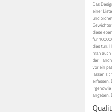
Das Desig
einer Lis
und ordnet
Gewichtsre
diese ebe
für 10000
dies tun. 
man auch p
der Handha
vor ein pa
lassen si
erfassen. 
irgendwie
angeben. E
Quali