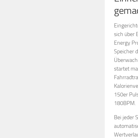
gema
Eingericht
sich über 
Energy Pro
Speicher d
Überwachu
startet ma
Fahrradtra
Kalorienve
150er Puls
180BPM.
Bei jeder
automatisc
Wertverla