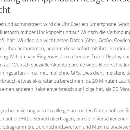
cht
et und administriert wird die Uhr über ein Smartphone (Andro
Bluetooth mit der Uhr koppelt und auf Wunsch die Verbindun
fil hält. Wurden die wichtigsten Daten (Alter, Größe, Gewich
er Uhr übernommen, beginnt diese sofort mit ihrer kontinuie
ng. Mit ein paar Fingerwischern über das Touch Display u
n auf Wunsch spezielle Aktivitätsprofile wie z.B. verschiede
iningsarten – mal mit, mal ohne GPS. Dies dient meistens 
rbrauch etwas akkurater zu berechnen, da 20 Minuten Lauft
 einen anderen Kalorienverbrauch zur Folge hat, als 20 Min
 Synchronisierung werden alle gesammelten Daten auf das 
h auf die Fitbit Server) übertragen, wo sie in verschiedenen
ufsdiagrammen, Durchschnittswerten und Maxima analysie