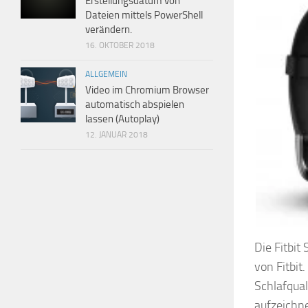
Erstellungsdatum von
Dateien mittels PowerShell
verändern.
16. OKTOBER 2018
ALLGEMEIN
Video im Chromium Browser
automatisch abspielen
lassen (Autoplay)
12. JANUAR 2018
Fitbit Sur
Die Fitbit
von Fitbit
Schlafqua
aufzeichne