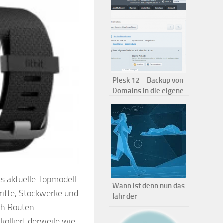
Alternative!
Plesk 12 – Backup von
Domains in die eigene
Dropbox
 Herzfrequenzsensor
as aktuelle Topmodell
Wann ist denn nun das
ritte, Stockwerke und
Jahr der
ch Routen
Aktivitätstracker und
Fitness Sensoren?
olliert derweile wie