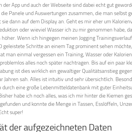
n der App und auch der Webseite sind dabei echt gut gewor
te die Panele und Auswertungen zusammen, die man selbst 
 sie dann auf dem Display an. Geht es mir eher um Kalorien
duktion oder wieviel Wasser ich zu mir genommen habe, dan
n höher. Wenn ich hingegen meinen Jogging Trainingsverla
0 geleistete Schritte an einem Tag prominent sehen möchte
Hat man einmal vergessen ein Training, Wasser oder Kalorie
roblemlos alles noch später nachtragen. Bis auf ein paar k
bung ist dies wirklich ein gewaltiger Qualitätsanstieg gege
ar Jahren sah. Alles ist intuitiv und sehr übersichtlich. Beson
ch durch eine große Lebenmitteldatenbank mit guter Einhei
Bisher habe ich noch alles, was ich mir hinter die Kiemen g
 gefunden und konnte die Menge in Tassen, Esslöffeln, Unz
cht super!
tät der aufgezeichneten Daten