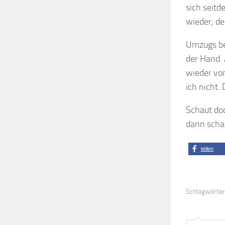
sich seit
wieder, de
Umzugs bed
der Hand.
wieder vo
ich nicht.
Schaut do
dann scha
teilen
Schlagwörter