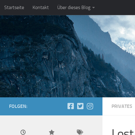
Startseite
Kontakt
Über dieses Blog
Zum Inhalt springen
FOLGEN:
PRIVATES
Lost