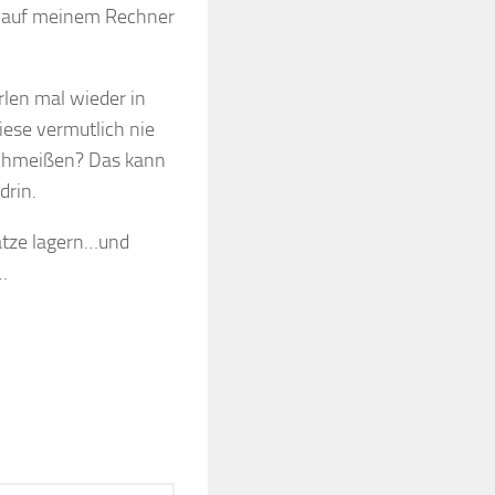
e auf meinem Rechner
rlen mal wieder in
ese vermutlich nie
schmeißen? Das kann
drin.
ätze lagern…und
…