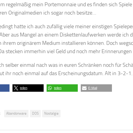
dem regelmäßig mein Portemonnaie und es finden sich Spiel
ren Originalmedien ich sogar noch besitze…
ingt hatte ich auch zufällig viele meiner einstigen Spielepe
 Aber aus Mangel an einem Diskettenlaufwerken werde ich di
n ihrem originärem Medium installieren können. Doch weg
 Da stecken immerhin viel Geld und noch mehr Erinnerungen 
ch selber einmal nach was in euren Schränken noch für Sch
ut ihr noch einmal auf das Erscheinungsdatum. Alt in 3-2-1
teilen
teilen
E-Mail
:
Abandonware
DOS
Nostalgie