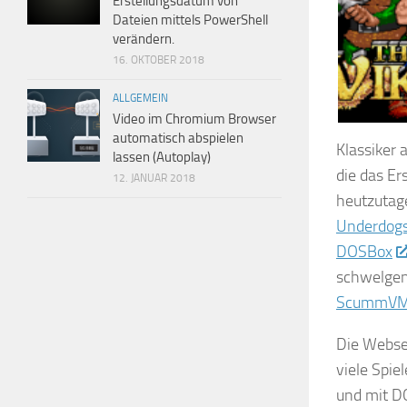
Erstellungsdatum von
Dateien mittels PowerShell
verändern.
16. OKTOBER 2018
ALLGEMEIN
Video im Chromium Browser
automatisch abspielen
The Lost V
Klassiker 
lassen (Autoplay)
die das Er
12. JANUAR 2018
heutzutage
Underdog
DOSBox
schwelgen.
ScummV
Die Webse
viele Spie
und mit DO