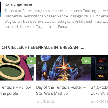
Kolja Engelmann
Technikfan, Freizeitprogrammierer, selbsternannter Toolking und ver
Drachenfan Deutschlands blogged hier die Lösungen zu IT-Probleme
Weg laufen, kleine Softwaretools, nostalgische Anfälle und missbrau
auch mal als privates Tagebuch und Fotoalbum.
ICH VIELLEICHT EBENFALLS INTERESSANT …
0
0
 Tentacle – Follow
Day of the Tentacle Poster –
21.Oktob
 the purple
Star Wars Mashup
Zukunft is
1. JUNI 2012
21. OKTOB