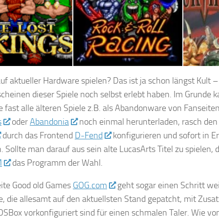
ikings
Rock & Roll Racing
Blackthor
auf aktueller Hardware spielen? Das ist ja schon längst Kult 
scheinen dieser Spiele noch selbst erlebt haben. Im Grunde 
 fast alle älteren Spiele z.B. als Abandonware von Fanseite
s
oder
Abandonia
noch einmal herunterladen, rasch den
durch das Frontend
D-Fend
konfigurieren und sofort in 
 Sollte man darauf aus sein alte LucasArts Titel zu spielen, 
M
das Programm der Wahl.
ite Good old Games
GOG.com
geht sogar einen Schritt wei
le, die allesamt auf den aktuellsten Stand gepatcht, mit Zus
SBox vorkonfiguriert sind für einen schmalen Taler. Wie v