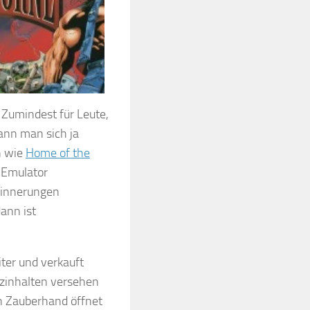
ne
– Zumindest für Leute,
kann man sich ja
n wie
Home of the
 Emulator
Erinnerungen
dann ist
ter und verkauft
atzinhalten versehen
on Zauberhand öffnet