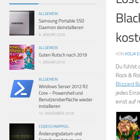
Blac
ALLGEMEIN
Samsung Portable SSD
Daemon deinstallieren
kost
9. JANUAR 2020
ALLGEMEIN
VON
KOLJA 
Guten Rutsch nach 2019
1. JANUAR 2019
Du fühlst d
Rock & Rol
ALLGEMEIN
Blizzard B
Windows Server 2012 R2
jedes Ein
Core – Powershell und
Benutzeroberfläche wieder
einst auf
installieren
15. NOVEMBER 2018
CODESCHNIPPSEL
Änderungsdatum und