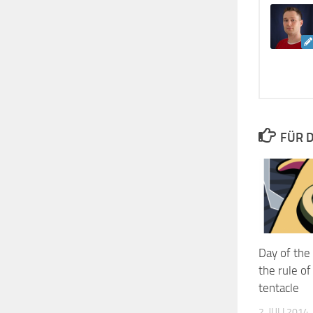
FÜR D
Day of the
the rule of
tentacle
2. JULI 2014