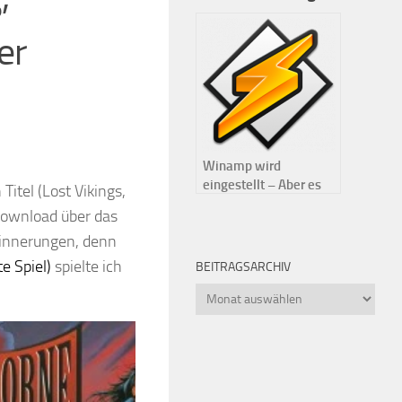
er
Winamp wird
eingestellt – Aber es
Titel (Lost Vikings,
gibt eine gute
 Download über das
Alternative!
rinnerungen, denn
te Spiel)
spielte ich
BEITRAGSARCHIV
Beitragsarchiv