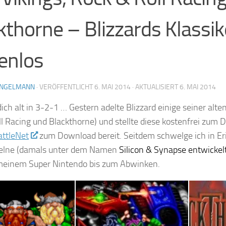
kthorne – Blizzards Klassik
enlos
ENGELMANN
· VERÖFFENTLICHT
6. MAI 2014
· AKTUALISIERT
6. MAI 2014
ich alt in 3-2-1 … Gestern adelte Blizzard einige seiner alten 
l Racing und Blackthorne) und stellte diese kostenfrei zum
attleNet
zum Download bereit. Seitdem schwelge ich in E
zelne (damals unter dem Namen
Silicon & Synapse entwickel
 meinem Super Nintendo bis zum Abwinken.