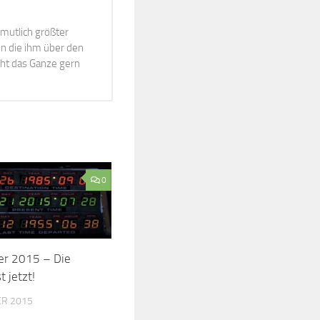
mutlich größter
n die ihm über den
cht das Ganze gern
0
er 2015 – Die
t jetzt!
ER 2015