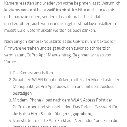
Kamera resetten und wieder von vorne beginnen lässt. Warum ich
letzteres versucht habe weiß ich nicht. Ich bitte euch nur es mir
nicht nachzumachen, sondern das automatische Update
durchzuführen, auch wenn ihr dazu ggf. erstmal Java installieren
müsst. Eure Kiefermuskeln werden es euch danken.
Nach einigen Kamera-Neustarts ist die GoPro nun mit aktueller
Firmware versehen und zeigt auch den zuvor so schmerzlich
vermissten „GoPro App“ Menüeintrag. Beginnen wir also von
Vorne:
Die Kamera anschalten
2x auf den WLAN Knopf drücken, mittels der Mode Taste den
Menüpunkt „GoPro App“ auswählen und mit dem Auslöser
bestätigen.
Mit dem iPhone / Ipad nach dem WLAN Access Point der
GoPro suchen und sich verbinden. Das Default Passwort für
die GoPro Hero 3 lautet übrigens „
goprohero
„
Nun startet man die App, klickt auf „Verbinden“ und kann die