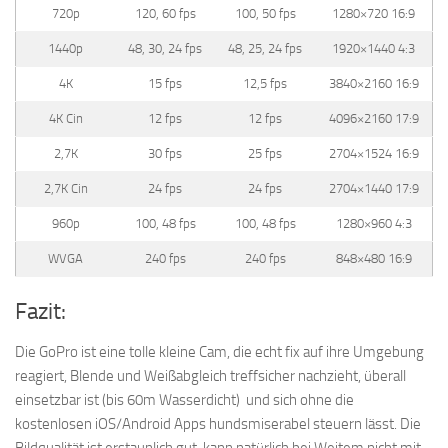
720p
120, 60 fps
100, 50 fps
1280×720 16:9
1440p
48, 30, 24 fps
48, 25, 24 fps
1920×1440 4:3
4K
15 fps
12,5 fps
3840×2160 16:9
4K Cin
12 fps
12 fps
4096×2160 17:9
2,7K
30 fps
25 fps
2704×1524 16:9
2,7K Cin
24 fps
24 fps
2704×1440 17:9
960p
100, 48 fps
100, 48 fps
1280×960 4:3
WVGA
240 fps
240 fps
848×480 16:9
Fazit:
Die GoPro ist eine tolle kleine Cam, die echt fix auf ihre Umgebung
reagiert, Blende und Weißabgleich treffsicher nachzieht, überall
einsetzbar ist (bis 60m Wasserdicht) und sich ohne die
kostenlosen iOS/Android Apps hundsmiserabel steuern lässt. Die
Bildqualität ist erstaunlich gut, kann natürlich bei Weitem nicht mit