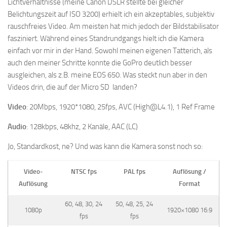
Lichtverhältnisse (meine Canon DSLR stellte bei gleicher
Belichtungszeit auf ISO 3200) erhielt ich ein akzeptables, subjektiv
rauschfreies Video. Am meisten hat mich jedoch der Bildstabilisator
fasziniert. Während eines Standrundgangs hielt ich die Kamera
einfach vor mir in der Hand. Sowohl meinen eigenen Tatterich, als
auch den meiner Schritte konnte die GoPro deutlich besser
ausgleichen, als z.B. meine EOS 650. Was steckt nun aber in den
Videos drin, die auf der Micro SD landen?
Video
: 20Mbps, 1920*1080, 25fps, AVC (High@L4.1), 1 Ref Frame
Audio
: 128kbps, 48khz, 2 Kanäle, AAC (LC)
Jo, Standardkost, ne? Und was kann die Kamera sonst noch so:
Video-
NTSC fps
PAL fps
Auflösung /
Auflösung
Format
60, 48, 30, 24
50, 48, 25, 24
1080p
1920×1080 16:9
fps
fps