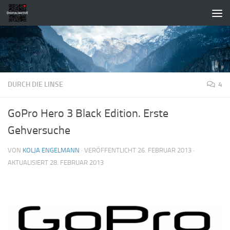
Zum Inhalt springen
DURCH DIE LINSE
4
GoPro Hero 3 Black Edition. Erste
Gehversuche
VON
KOLJA ENGELMANN
· VERÖFFENTLICHT
26. FEBRUAR 2013
·
AKTUALISIERT
28. FEBRUAR 2013