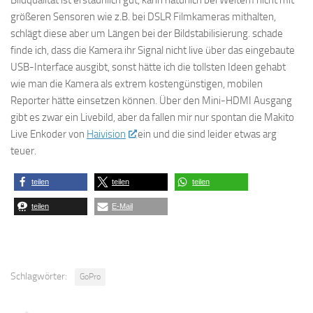
größeren Sensoren wie z.B. bei DSLR Filmkameras mithalten,
schlägt diese aber um Längen bei der Bildstabilisierung. schade
finde ich, dass die Kamera ihr Signal nicht live über das eingebaute
USB-Interface ausgibt, sonst hätte ich die tollsten Ideen gehabt
wie man die Kamera als extrem kostengünstigen, mobilen
Reporter hätte einsetzen können. Über den Mini-HDMI Ausgang
gibt es zwar ein Livebild, aber da fallen mir nur spontan die Makito
Live Enkoder von
Haivision
ein und die sind leider etwas arg
teuer.
teilen
teilen
teilen
teilen
E-Mail
Schlagwörter:
GoPro