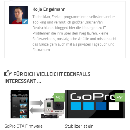
Kolja Engelmann
Technikfan, Freizeitprogrammierer, selbsternannter
Toolking und vermutlich größter Drachenfan
Deutschlands blogged hier die Lösungen zu IT-
Problemen die ihm über den Weg laufen, kleine
Softwaretools, nostalgische Anfälle und missbraucht
das Ganze gern auch mal als privates Tagebuch und
Fotoalbum.
FÜR DICH VIELLEICHT EBENFALLS
INTERESSANT …
0
0
GoPro OTA Firmware
Stubilizer ist ein