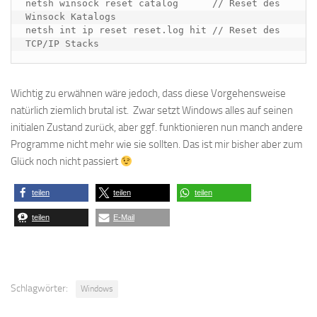
netsh winsock reset catalog      // Reset des 
Winsock Katalogs

netsh int ip reset reset.log hit // Reset des 
TCP/IP Stacks
Wichtig zu erwähnen wäre jedoch, dass diese Vorgehensweise
natürlich ziemlich brutal ist. Zwar setzt Windows alles auf seinen
initialen Zustand zurück, aber ggf. funktionieren nun manch andere
Programme nicht mehr wie sie sollten. Das ist mir bisher aber zum
Glück noch nicht passiert
teilen
teilen
teilen
teilen
E-Mail
Schlagwörter:
Windows