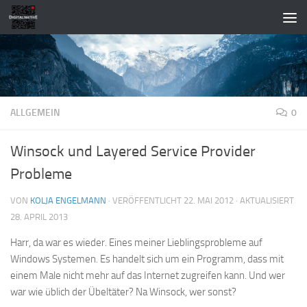
Zum Inhalt springen
ALLGEMEIN
0
Winsock und Layered Service Provider
Probleme
VON
KOLJA ENGELMANN
· VERÖFFENTLICHT
22. MAI 2012
· AKTUALISIERT
28. APRIL 2013
Harr, da war es wieder. Eines meiner Lieblingsprobleme auf
Windows Systemen. Es handelt sich um ein Programm, dass mit
einem Male nicht mehr auf das Internet zugreifen kann. Und wer
war wie üblich der Übeltäter? Na Winsock, wer sonst?