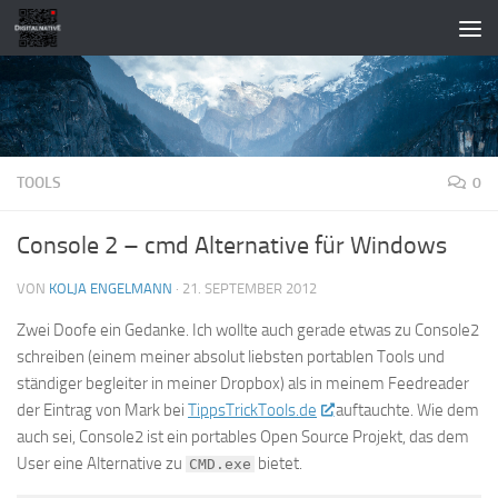
Zum Inhalt springen
TOOLS
0
Console 2 – cmd Alternative für Windows
VON
KOLJA ENGELMANN
·
21. SEPTEMBER 2012
Zwei Doofe ein Gedanke. Ich wollte auch gerade etwas zu Console2
schreiben (einem meiner absolut liebsten portablen Tools und
ständiger begleiter in meiner Dropbox) als in meinem Feedreader
der Eintrag von Mark bei
TippsTrickTools.de
auftauchte. Wie dem
auch sei, Console2 ist ein portables Open Source Projekt, das dem
User eine Alternative zu
bietet.
CMD.exe