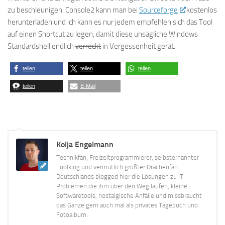
zu beschleunigen. Console2 kann man bei
Sourceforge
kostenlos
herunterladen und ich kann es nur jedem empfehlen sich das Tool
auf einen Shortcut zu legen, damit diese unsägliche Windows
Standardshell endlich
verreckt
in Vergessenheit gerät.
teilen
teilen
teilen
teilen
E-Mail
Kolja Engelmann
Technikfan, Freizeitprogrammierer, selbsternannter
Toolking und vermutlich größter Drachenfan
Deutschlands blogged hier die Lösungen zu IT-
Problemen die ihm über den Weg laufen, kleine
Softwaretools, nostalgische Anfälle und missbraucht
das Ganze gern auch mal als privates Tagebuch und
Fotoalbum.