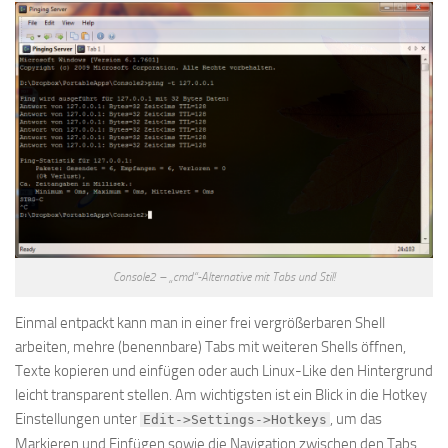
Console2 – „cmd“-Alternative mit Tabs und Stil!
Einmal entpackt kann man in einer frei vergrößerbaren Shell
arbeiten, mehre (benennbare) Tabs mit weiteren Shells öffnen,
Texte kopieren und einfügen oder auch Linux-Like den Hintergrund
leicht transparent stellen. Am wichtigsten ist ein Blick in die Hotkey
Einstellungen unter
, um das
Edit->Settings->Hotkeys
Markieren und Einfügen sowie die Navigation zwischen den Tabs