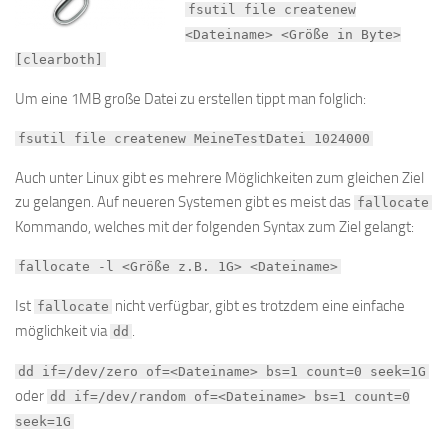
fsutil file createnew
<Dateiname> <Größe in Byte>
[clearboth]
Um eine 1MB große Datei zu erstellen tippt man folglich:
fsutil file createnew MeineTestDatei 1024000
Auch unter Linux gibt es mehrere Möglichkeiten zum gleichen Ziel
zu gelangen. Auf neueren Systemen gibt es meist das
fallocate
Kommando, welches mit der folgenden Syntax zum Ziel gelangt:
fallocate -l <Größe z.B. 1G> <Dateiname>
Ist
nicht verfügbar, gibt es trotzdem eine einfache
fallocate
möglichkeit via
.
dd
dd if=/dev/zero of=<Dateiname> bs=1 count=0 seek=1G
oder
dd if=/dev/random of=<Dateiname> bs=1 count=0
seek=1G