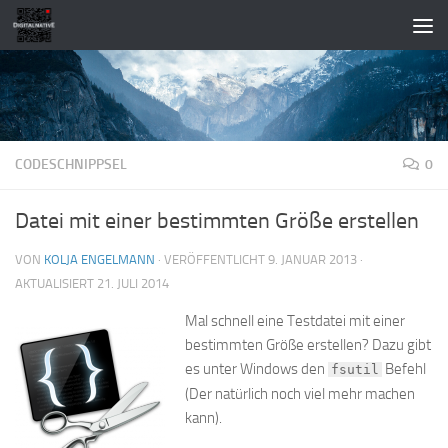
Zum Inhalt springen
CODESCHNIPPSEL
0
Datei mit einer bestimmten Größe erstellen
VON
KOLJA ENGELMANN
· VERÖFFENTLICHT
9. JANUAR 2013
·
AKTUALISIERT
21. JULI 2014
Mal schnell eine Testdatei mit einer
bestimmten Größe erstellen? Dazu gibt
es unter Windows den
Befehl
fsutil
(Der natürlich noch viel mehr machen
kann).