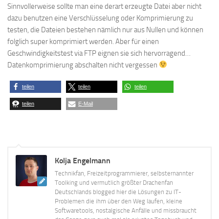
Sinnvollerweise sollte man eine derart erzeugte Datei aber nicht
dazu benutzen eine Verschlüsselung oder Komprimierung zu
testen, die Dateien bestehen nämlich nur aus Nullen und können
folglich super komprimiert werden. Aber für einen
Geschwindigkeitstest via FTP eignen sie sich hervorragend…
Datenkomprimierung abschalten nicht vergessen
teilen
teilen
teilen
teilen
E-Mail
Kolja Engelmann
Technikfan, Freizeitprogrammierer, selbsternannter
Toolking und vermutlich größter Drachenfan
Deutschlands blogged hier die Lösungen zu IT-
Problemen die ihm über den Weg laufen, kleine
Softwaretools, nostalgische Anfälle und missbraucht