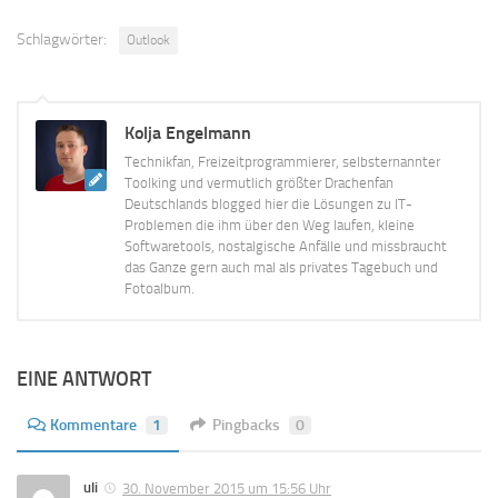
Schlagwörter:
Outlook
Kolja Engelmann
Technikfan, Freizeitprogrammierer, selbsternannter
Toolking und vermutlich größter Drachenfan
Deutschlands blogged hier die Lösungen zu IT-
Problemen die ihm über den Weg laufen, kleine
Softwaretools, nostalgische Anfälle und missbraucht
das Ganze gern auch mal als privates Tagebuch und
Fotoalbum.
EINE ANTWORT
Kommentare
1
Pingbacks
0
uli
30. November 2015 um 15:56 Uhr