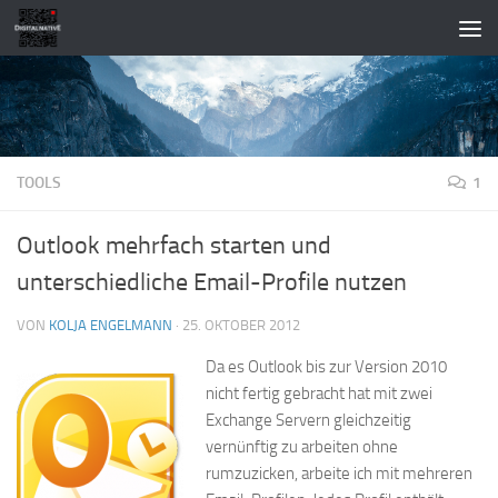
Zum Inhalt springen
TOOLS
1
Outlook mehrfach starten und
unterschiedliche Email-Profile nutzen
VON
KOLJA ENGELMANN
·
25. OKTOBER 2012
Da es Outlook bis zur Version 2010
nicht fertig gebracht hat mit zwei
Exchange Servern gleichzeitig
vernünftig zu arbeiten ohne
rumzuzicken, arbeite ich mit mehreren